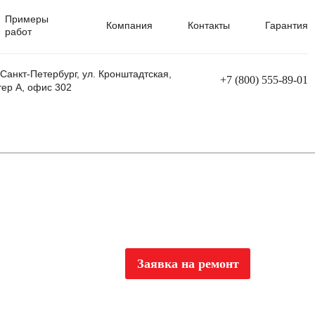
Примеры
Компания
Контакты
Гарантия
работ
 Санкт-Петербург, ул. Кронштадтская,
+7 (800) 555-89-01
тер А, офис 302
равления
Ремонт сварочных трансформаторов
Ремонт аппаратов плазменной резки
Ремонт сварочных полуавтоматов
Ремонт плазменных станков с ЧПУ
Заявка на ремонт