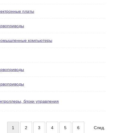
ектронные платы
рвоприводы
омышленные компьютеры
рвоприводы
рвоприводы
нтроллеры, блоки управления
1
2
3
4
5
6
След.