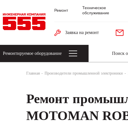
Техническое
Ремонт
обслуживание
Заявка на ремонт
Ремонтируемое оборудование
Датчики: энкодеры, тахогенераторы, 
Главная
Производители промышленной электроники
Ремонт промышл
MOTOMAN ROB