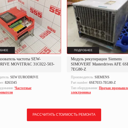
БНЕЕ
ПОДРОБНЕЕ
азователь частоты SEW-
Модуль рекуперации Siemens
RIVE MOVITRAC 31C022-503-
SIMOVERT Masterdrives AFE 6S
7EG80-Z
дитель:
SEW EURODRIVE
Производитель:
SIEMENS
ber:
8263345
Part number:
6SE7033-7EG80-Z
удования:
Частотные
Тип оборудования:
Прочая промышл
зователи
электроника
РАССЧИТАТЬ СТОИМОСТЬ РЕМОНТА