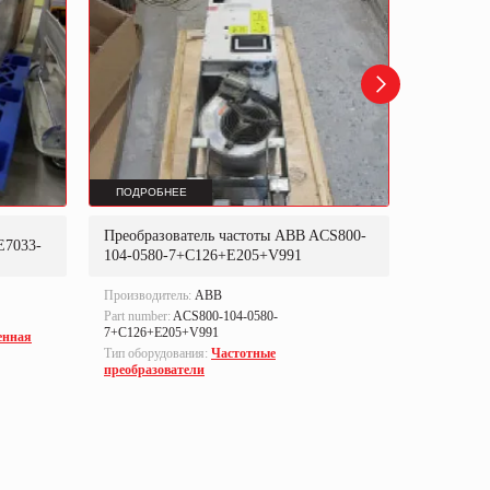
ПОДРОБНЕЕ
ПОДРОБ
Преобразователь частоты ABB ACS800-
Преобраз
E7033-
104-0580-7+C126+E205+V991
302P31
Производитель:
ABB
Производи
Part number:
ACS800-104-0580-
Part numbe
7+C126+E205+V991
енная
Тип оборуд
Тип оборудования:
Частотные
преобразо
преобразователи