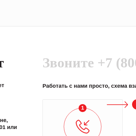
т
Звоните
+7 (80
ет
Работать с нами просто, схема в
1
не,
01 или