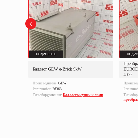
ПОДРОБНЕЕ
ПОДРО
Преобр
K
Балласт GEW e-Brick 9kW
EUROD
4-00
Производитель:
GEW
Произво
Part number:
26368
Part num
локи
Тип оборудования:
Балласты сушек и ламп
Тип обор
преобра