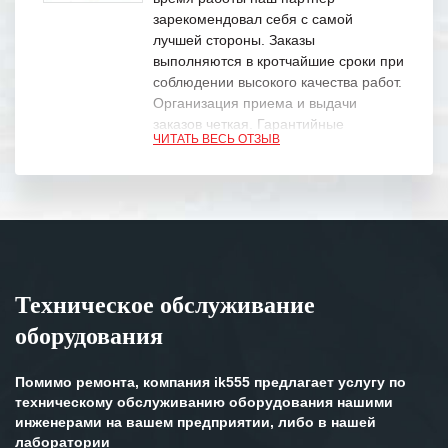
зарекомендовал себя с самой
лучшей стороны. Заказы
выполняются в кротчайшие сроки при
соблюдении высокого качества работ.
Организация приема и выдачи
заказов четкая. Гарантийные
ЧИТАТЬ ВЕСЬ ОТЗЫВ
обязательства выполняются в
полном объеме.
Выражаем благодарность Вашим
специалистам за профессионализм и
оперативное решение поставленных
задач.
Техническое обслуживание
Особенно хочется отметить высокую
оборудования
клиентоориентированность
персонала Вашей компании,
готовность помочь в самых сложных
Помимо ремонта, компания ik555 предлагает услугу по
ситуациях.
техническому обслуживанию оборудования нашими
инженерами на вашем предприятии, либо в нашей
Мы высоко ценим сложившиеся
лаборатории