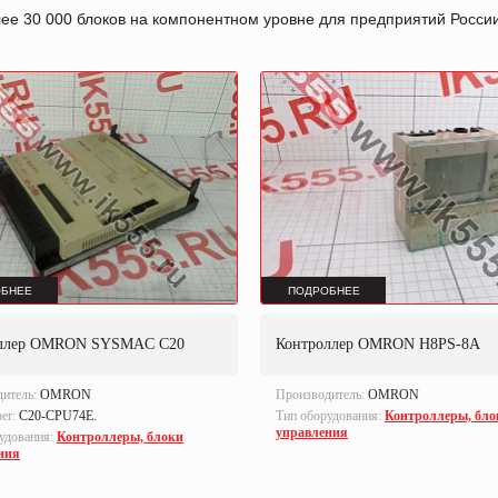
лее 30 000 блоков на компонентном уровне для предприятий Росс
БНЕЕ
ПОДРОБНЕЕ
оллер OMRON SYSMAC C20
Контроллер OMRON H8PS-8A
дитель:
OMRON
Производитель:
OMRON
ber:
C20-CPU74E.
Тип оборудования:
Контроллеры, бло
управления
удования:
Контроллеры, блоки
ния