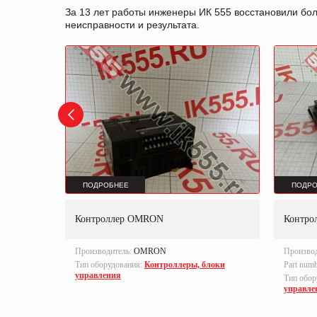
За 13 лет работы инженеры ИК 555 восстановили бо
неисправности и результата.
ПОДРОБНЕЕ
ПОДРО
040DT1
Контроллер OMRON
Контр
Производитель:
OMRON
Произво
Тип оборудования:
Контроллеры, блоки
Part num
управления
локи
Тип обор
управле