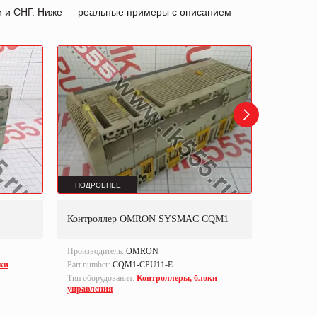
ии и СНГ. Ниже — реальные примеры с описанием
ПОДРОБНЕЕ
ПОДРОБ
Контроллер OMRON SYSMAC CQM1
Контрол
Производитель:
OMRON
Производи
ки
Part number:
CQM1-CPU11-E.
Тип оборуд
управлен
Тип оборудования:
Контроллеры, блоки
управления