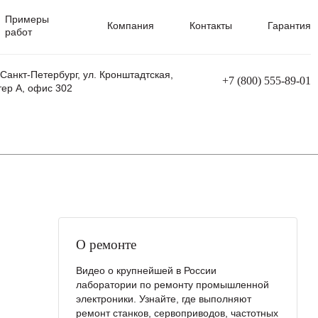
Примеры
Компания
Контакты
Гарантия
работ
 Санкт-Петербург, ул. Кронштадтская,
+7 (800) 555-89-01
тер А, офис 302
равления
Ремонт сварочных трансформаторов
Ремонт аппаратов плазменной резки
Ремонт сварочных полуавтоматов
Ремонт плазменных станков с ЧПУ
О ремонте
Видео о крупнейшей в России
лаборатории по ремонту промышленной
электроники. Узнайте, где выполняют
ремонт станков, сервоприводов, частотных