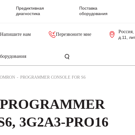
Предиктивная
Поставка
диагностика
оборудования
Россия
,
Напишите нам
Перезвоните мне
д.11, ли
резольверы
Контроллеры, блоки управления
Панели оператора, промышленные мониторы
Прочая промышленная электроника
Промышленные пульты уп
Серверные материнские платы
OMRON
PROGRAMMER CONSOLE FOR S6
N PROGRAMMER
6, 3G2A3-PRO16