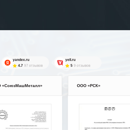
yandex.ru
yell.ru
4.7
97 отзывов
5
9 отзывов
 «СоюзМашМеталл»
ООО «РСК»