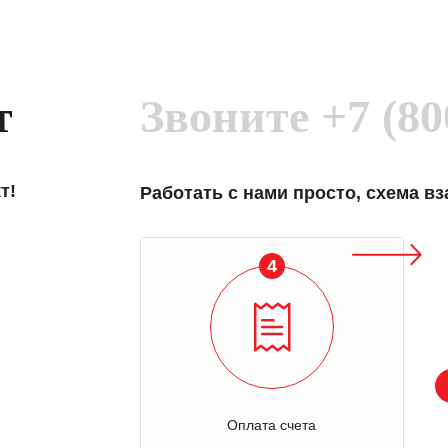
т
Звоните
+7 (80
т!
Работать с нами просто, схема в
4
Оплата счета