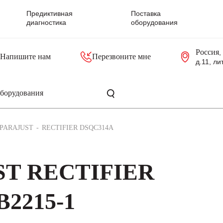
Предиктивная
Поставка
диагностика
оборудования
Россия
,
Напишите нам
Перезвоните мне
д.11, ли
резольверы
Контроллеры, блоки управления
Панели оператора, промышленные мониторы
Прочая промышленная электроника
Промышленные пульты уп
Серверные материнские платы
PARAJUST
RECTIFIER DSQC314A
ST RECTIFIER
2215-1