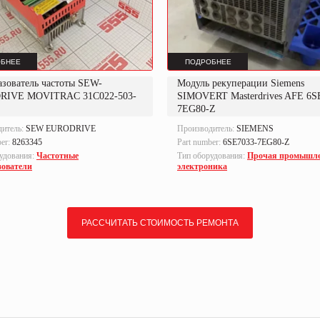
БНЕЕ
ПОДРОБНЕЕ
азователь частоты SEW-
Модуль рекуперации Siemens
RIVE MOVITRAC 31C022-503-
SIMOVERT Masterdrives AFE 6S
7EG80-Z
дитель:
SEW EURODRIVE
Производитель:
SIEMENS
ber:
8263345
Part number:
6SE7033-7EG80-Z
удования:
Частотные
Тип оборудования:
Прочая промышл
зователи
электроника
РАССЧИТАТЬ СТОИМОСТЬ РЕМОНТА