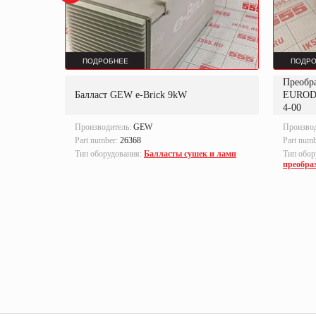
ПОДРОБНЕЕ
ПОДРО
Преобр
K
Балласт GEW e-Brick 9kW
EUROD
4-00
Производитель:
GEW
Произво
Part number:
26368
Part num
локи
Тип оборудования:
Балласты сушек и ламп
Тип обор
преобра