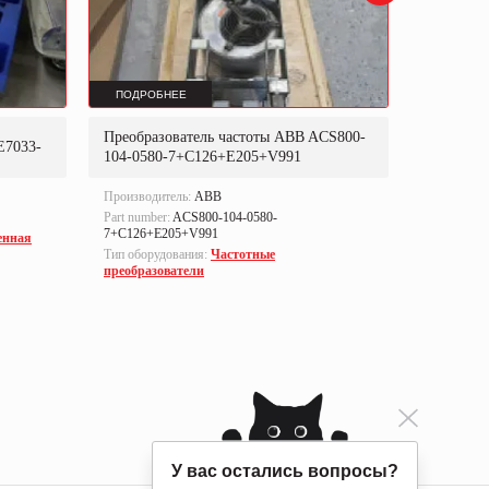
ПОДРОБНЕЕ
ПОДРОБ
Преобразователь частоты ABB ACS800-
Преобраз
E7033-
104-0580-7+C126+E205+V991
302P31
Производитель:
ABB
Производи
Part number:
ACS800-104-0580-
Part numbe
7+C126+E205+V991
енная
Тип оборуд
Тип оборудования:
Частотные
преобразо
преобразователи
У вас остались вопросы?