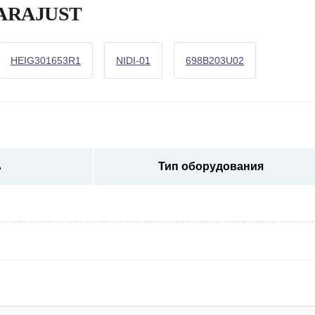
 PARAJUST
HEIG301653R1
NIDI-01
698B203U02
ь
Тип оборудования