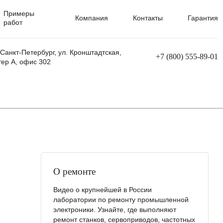
Примеры
Компания
Контакты
Гарантия
работ
 Санкт-Петербург, ул. Кронштадтская,
+7 (800) 555-89-01
тер А, офис 302
равления
Ремонт сварочных трансформаторов
Ремонт аппаратов плазменной резки
Ремонт сварочных полуавтоматов
Ремонт плазменных станков с ЧПУ
О ремонте
Видео о крупнейшей в России
лаборатории по ремонту промышленной
электроники. Узнайте, где выполняют
ремонт станков, сервоприводов, частотных