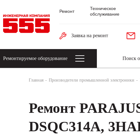
Техническое
Ремонт
обслуживание
Заявка на ремонт
Ремонтируемое оборудование
Датчики: энкодеры, тахогенераторы, 
Главная
Производители промышленной электроники
Ремонт PARAJU
DSQC314A, 3HAB