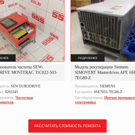
БНЕЕ
ПОДРОБНЕЕ
азователь частоты SEW-
Модуль рекуперации Siemens
RIVE MOVITRAC 31C022-503-
SIMOVERT Masterdrives AFE 6S
7EG80-Z
дитель:
SEW EURODRIVE
Производитель:
SIEMENS
ber:
8263345
Part number:
6SE7033-7EG80-Z
удования:
Частотные
Тип оборудования:
Прочая промышл
зователи
электроника
РАССЧИТАТЬ СТОИМОСТЬ РЕМОНТА