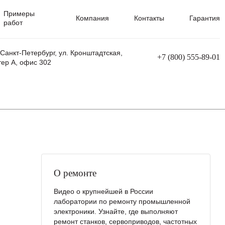
Примеры
Компания
Контакты
Гарантия
работ
 Санкт-Петербург, ул. Кронштадтская,
+7 (800) 555-89-01
тер А, офис 302
равления
Ремонт сварочных трансформаторов
Ремонт аппаратов плазменной резки
Ремонт сварочных полуавтоматов
Ремонт плазменных станков с ЧПУ
О ремонте
Видео о крупнейшей в России
лаборатории по ремонту промышленной
электроники. Узнайте, где выполняют
ремонт станков, сервоприводов, частотных