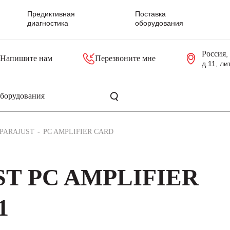
Предиктивная
Поставка
диагностика
оборудования
Россия
,
Напишите нам
Перезвоните мне
д.11, ли
резольверы
Контроллеры, блоки управления
Панели оператора, промышленные мониторы
Прочая промышленная электроника
Промышленные пульты уп
Серверные материнские платы
PARAJUST
PC AMPLIFIER CARD
ST PC AMPLIFIER
1