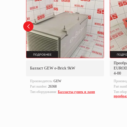
ПОДРОБНЕЕ
ПОДРО
Преобр
K
Балласт GEW e-Brick 9kW
EUROD
4-00
Производитель:
GEW
Произво
Part number:
26368
Part num
локи
Тип оборудования:
Балласты сушек и ламп
Тип обор
преобра