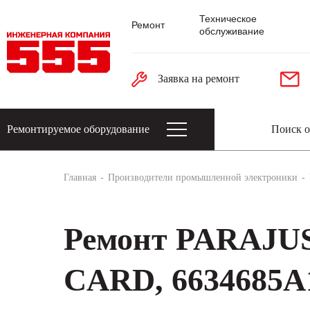
Техническое
Ремонт
обслуживание
Заявка на ремонт
Ремонтируемое оборудование
Датчики: энкодеры, тахогенераторы, 
Главная
Производители промышленной электроники
Ремонт PARAJU
CARD, 6634685A