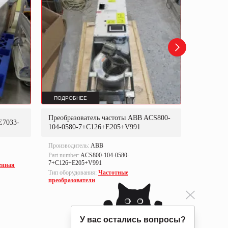
ПОДРОБНЕЕ
ПОДРОБ
Преобразователь частоты ABB ACS800-
Преобраз
E7033-
104-0580-7+C126+E205+V991
302P31
Производитель:
ABB
Производи
Part number:
ACS800-104-0580-
Part numbe
7+C126+E205+V991
енная
Тип оборуд
Тип оборудования:
Частотные
преобразо
преобразователи
У вас остались вопросы?