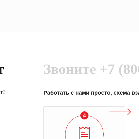
т
Звоните
+7 (80
т!
Работать с нами просто, схема в
4