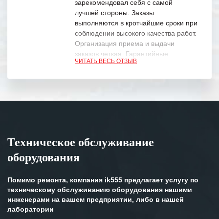
зарекомендовал себя с самой
лучшей стороны. Заказы
выполняются в кротчайшие сроки при
соблюдении высокого качества работ.
Организация приема и выдачи
заказов четкая. Гарантийные
ЧИТАТЬ ВЕСЬ ОТЗЫВ
обязательства выполняются в
полном объеме.
Выражаем благодарность Вашим
специалистам за профессионализм и
оперативное решение поставленных
задач.
Техническое обслуживание
Особенно хочется отметить высокую
оборудования
клиентоориентированность
персонала Вашей компании,
готовность помочь в самых сложных
Помимо ремонта, компания ik555 предлагает услугу по
ситуациях.
техническому обслуживанию оборудования нашими
инженерами на вашем предприятии, либо в нашей
Мы высоко ценим сложившиеся
лаборатории
между нашими компаниями открытые