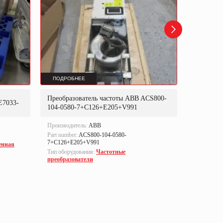
ПОДРОБНЕЕ
ПОДРОБ
Преобразователь частоты ABB ACS800-
Преобраз
E7033-
104-0580-7+C126+E205+V991
302P31
Производитель:
ABB
Производи
Part number:
ACS800-104-0580-
Part numbe
7+C126+E205+V991
енная
Тип оборуд
Тип оборудования:
Частотные
преобразо
преобразователи