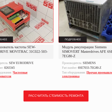
БНЕЕ
ПОДРОБНЕЕ
азователь частоты SEW-
Модуль рекуперации Siemens
RIVE MOVITRAC 31C022-503-
SIMOVERT Masterdrives AFE 6S
7EG80-Z
дитель:
SEW EURODRIVE
Производитель:
SIEMENS
ber:
8263345
Part number:
6SE7033-7EG80-Z
удования:
Частотные
Тип оборудования:
Прочая промышл
зователи
электроника
РАССЧИТАТЬ СТОИМОСТЬ РЕМОНТА