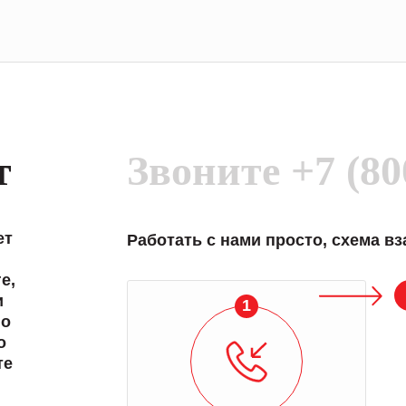
т
Звоните
+7 (80
ет
Работать с нами просто, схема в
е,
и
1
 о
о
те