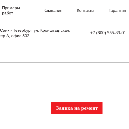
Примеры
Компания
Контакты
Гарантия
работ
 Санкт-Петербург, ул. Кронштадтская,
+7 (800) 555-89-01
тер А, офис 302
равления
Ремонт сварочных трансформаторов
Ремонт аппаратов плазменной резки
Ремонт сварочных полуавтоматов
Ремонт плазменных станков с ЧПУ
Заявка на ремонт