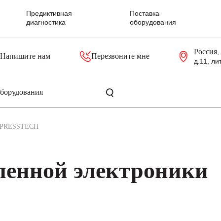
Предиктивная
Поставка
диагностика
оборудования
Россия
,
Напишите нам
Перезвоните мне
д.11, ли
резольверы
Контроллеры, блоки управления
Панели оператора, промышленные мониторы
Прочая промышленная электроника
Промышленные пульты уп
Серверные материнские платы
PRESSTECH
енной электроники