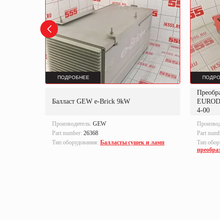
ПОДРОБНЕЕ
ПОДРО
Преобр
K
Балласт GEW e-Brick 9kW
EUROD
4-00
Производитель:
GEW
Произво
Part number:
26368
Part num
локи
Тип оборудования:
Балласты сушек и ламп
Тип обор
преобра