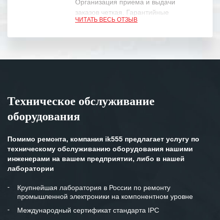
Организация приема и выдачи
заказов четкая. Гарантийные
ЧИТАТЬ ВЕСЬ ОТЗЫВ
обязательства выполняются в
полном объеме.
Выражаем благодарность Вашим
специалистам за профессионализм и
оперативное решение поставленных
задач.
Техническое обслуживание
Особенно хочется отметить высокую
оборудования
клиентоориентированность
персонала Вашей компании,
готовность помочь в самых сложных
Помимо ремонта, компания ik555 предлагает услугу по
ситуациях.
техническому обслуживанию оборудования нашими
инженерами на вашем предприятии, либо в нашей
Мы высоко ценим сложившиеся
лаборатории
между нашими компаниями открытые
и доверительные партнерские
Крупнейшая лаборатория в России по ремонту
промышленной электроники на компонентном уровне
отношения и искренне желаем
«Инженерной компании «555» долгих
Международный сертификат стандарта IPC
лет успеха и процветания.