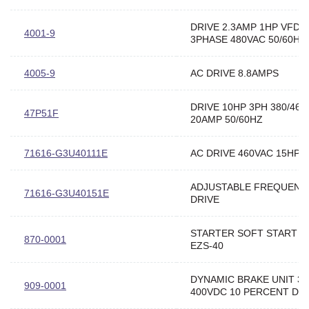
DRIVE 2.3AMP 1HP VFD
4001-9
3PHASE 480VAC 50/60HZ
4005-9
AC DRIVE 8.8AMPS
DRIVE 10HP 3PH 380/460
47P51F
20AMP 50/60HZ
71616-G3U40111E
AC DRIVE 460VAC 15HP
ADJUSTABLE FREQUENC
71616-G3U40151E
DRIVE
STARTER SOFT START 
870-0001
EZS-40
DYNAMIC BRAKE UNIT 3
909-0001
400VDC 10 PERCENT DU