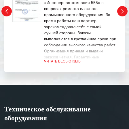
«Инженерная компания 555» в
вопросах ремонта сложного
промышленного оборудования. За
время работы наш партнер
зарекомендовал себя с самой
лучшей стороны. Заказы
выполняются в кротчайшие сроки при
соблюдении высокого качества работ.
Организация приема и выдачи
заказов четкая. Гарантийные
ЧИТАТЬ ВЕСЬ ОТЗЫВ
обязательства выполняются в
полном объеме.
Выражаем благодарность Вашим
специалистам за профессионализм и
оперативное решение поставленных
задач.
Техническое обслуживание
Особенно хочется отметить высокую
оборудования
клиентоориентированность
персонала Вашей компании,
готовность помочь в самых сложных