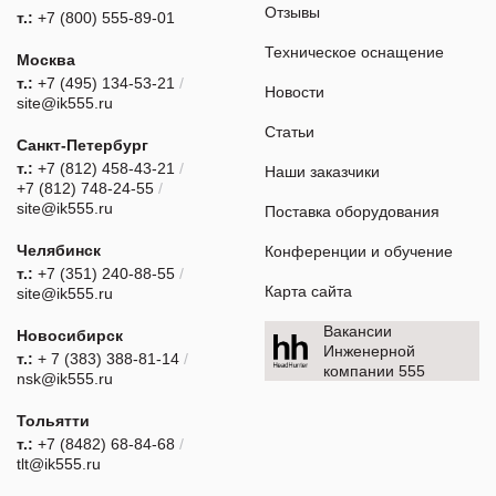
Отзывы
т.:
+7 (800) 555-89-01
Техническое оснащение
Москва
т.:
+7 (495) 134-53-21
/
Новости
site@ik555.ru
Статьи
Санкт-Петербург
т.:
+7 (812) 458-43-21
/
Наши заказчики
+7 (812) 748-24-55
/
site@ik555.ru
Поставка оборудования
Челябинск
Конференции и обучение
т.:
+7 (351) 240-88-55
/
Карта сайта
site@ik555.ru
Вакансии
Новосибирск
Инженерной
т.:
+ 7 (383) 388-81-14
/
компании 555
nsk@ik555.ru
Тольятти
т.:
+7 (8482) 68-84-68
/
tlt@ik555.ru