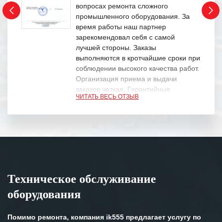
вопросах ремонта сложного
промышленного оборудования. За
время работы наш партнер
зарекомендовал себя с самой
лучшей стороны. Заказы
выполняются в кротчайшие сроки при
соблюдении высокого качества работ.
Организация приема и выдачи
заказов четкая. Гарантийные
ЧИТАТЬ ВЕСЬ ОТЗЫВ
обязательства выполняются в
полном объеме.
Выражаем благодарность Вашим
специалистам за профессионализм и
оперативное решение поставленных
задач.
Техническое обслуживание
Особенно хочется отметить высокую
оборудования
клиентоориентированность
персонала Вашей компании,
готовность помочь в самых сложных
Помимо ремонта, компания ik555 предлагает услугу по