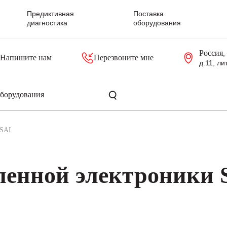
Предиктивная
Поставка
диагностика
оборудования
Россия
,
Напишите нам
Перезвоните мне
д.11, ли
резольверы
Контроллеры, блоки управления
Панели оператора, промышленные мониторы
Прочая промышленная электроника
Промышленные пульты уп
Серверные материнские платы
SAI
енной электроники 