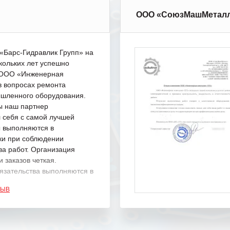
ООО «СоюзМашМетал
Барс-Гидравлик Групп» на
кольких лет успешно
с ООО «Инженерная
в вопросах ремонта
шленного оборудования.
ы наш партнер
 себя с самой лучшей
ы выполняются в
ки при соблюдении
ва работ. Организация
 заказов четкая.
язательства выполняются в
.
ЗЫВ
одарность Вашим
а профессионализм и
шение поставленных задач.