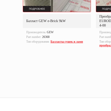
ПОДРОБНЕЕ
ПОДРО
Преобр
K
Балласт GEW e-Brick 9kW
EUROD
4-00
Производитель:
GEW
Произво
Part number:
26368
Part num
локи
Тип оборудования:
Балласты сушек и ламп
Тип обор
преобра