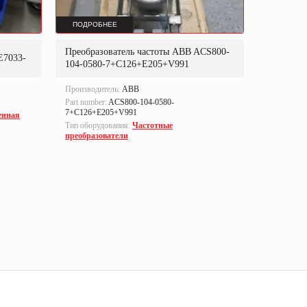
ПОДРОБНЕЕ
ПОДРОБ
Преобразователь частоты ABB ACS800-
Преобраз
E7033-
104-0580-7+C126+E205+V991
302P31
Производитель:
ABB
Производи
Part number:
ACS800-104-0580-
Part numbe
7+C126+E205+V991
енная
Тип оборуд
Тип оборудования:
Частотные
преобразо
преобразователи