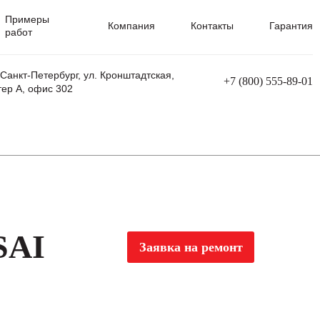
Примеры
Компания
Контакты
Гарантия
работ
 Санкт-Петербург, ул. Кронштадтская,
+7 (800) 555-89-01
тер А, офис 302
равления
Ремонт сварочных трансформаторов
Ремонт аппаратов плазменной резки
Ремонт сварочных полуавтоматов
Ремонт плазменных станков с ЧПУ
SAI
Заявка на ремонт