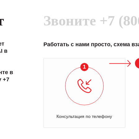
т
Звоните
+7 (80
ет
Работать с нами просто, схема в
I в
1
нте в
у +7
Консультация по телефону