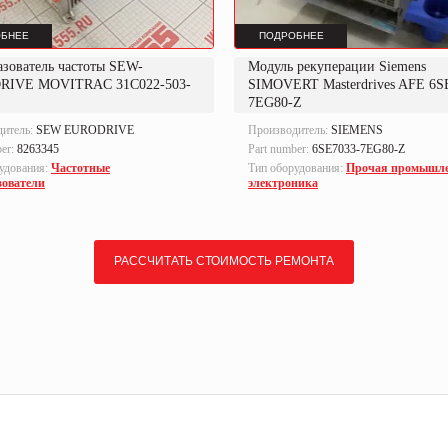
БНЕЕ
ПОДРОБНЕЕ
азователь частоты SEW-
Модуль рекуперации Siemens
RIVE MOVITRAC 31C022-503-
SIMOVERT Masterdrives AFE 6S
7EG80-Z
дитель:
SEW EURODRIVE
Производитель:
SIEMENS
ber:
8263345
Part number:
6SE7033-7EG80-Z
удования:
Частотные
Тип оборудования:
Прочая промышл
зователи
электроника
РАССЧИТАТЬ СТОИМОСТЬ РЕМОНТА