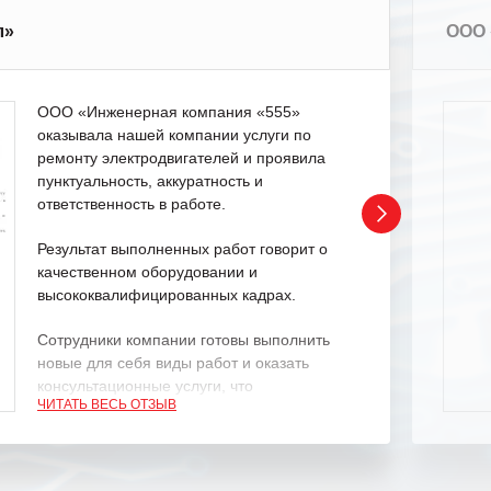
л»
ООО 
ООО «Инженерная компания «555»
оказывала нашей компании услуги по
ремонту электродвигателей и проявила
пунктуальность, аккуратность и
ответственность в работе.
Результат выполненных работ говорит о
качественном оборудовании и
высококвалифицированных кадрах.
Сотрудники компании готовы выполнить
новые для себя виды работ и оказать
консультационные услуги, что
ЧИТАТЬ ВЕСЬ ОТЗЫВ
характеризует их как профессионалов
своего дела.
Рекомендуем ООО «ИК «555» как