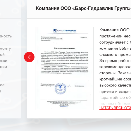
Компания ООО «Барс-Гидравлик Групп»
Компания ООО «
рность
протяжении нес
сотрудничает 
емонту
компания 555» 
ной
сложного промы
ески
За время работ
ении
зарекомендовал
стороны. Заказ
кротчайшие сро
ное
высокого качест
е
приема и выдачи
.
Гарантийные об
полном объеме
ЧИТАТЬ ВЕСЬ ОТ
Выражаем благ
специалистам з
оперативное ре