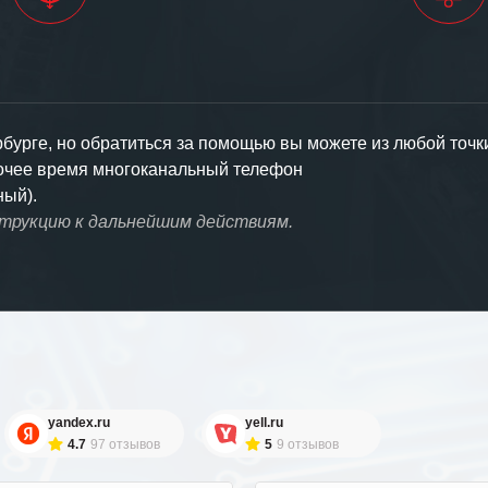
урге, но обратиться за помощью вы можете из любой точк
бочее время многоканальный телефон
ный).
струкцию к дальнейшим действиям.
yandex.ru
yell.ru
4.7
97 отзывов
5
9 отзывов