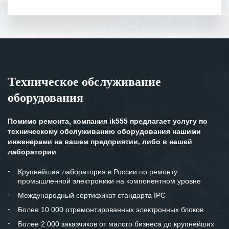
полном объеме.
Выражаем благодарность Вашим
специалистам за профессионализм и
оперативное решение поставленных
задач.
Техническое обслуживание
Особенно хочется отметить высокую
оборудования
клиентоориентированность
персонала Вашей компании,
готовность помочь в самых сложных
Помимо ремонта, компания ik555 предлагает услугу по
ситуациях.
техническому обслуживанию оборудования нашими
инженерами на вашем предприятии, либо в нашей
Мы высоко ценим сложившиеся
лаборатории
между нашими компаниями открытые
и доверительные партнерские
Крупнейшая лаборатория в России по ремонту
промышленной электроники на компонентном уровне
отношения и искренне желаем
«Инженерной компании «555» долгих
Международный сертификат стандарта IPC
лет успеха и процветания.
Более 10 000 отремонтированных электронных блоков
Более 2 000 заказчиков от малого бизнеса до крупнейших