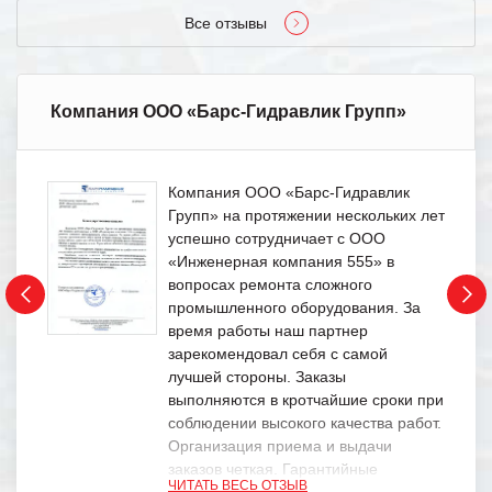
Все отзывы
Компания ООО «Барс-Гидравлик Групп»
Компания ООО «Барс-Гидравлик
Групп» на протяжении нескольких лет
успешно сотрудничает с ООО
«Инженерная компания 555» в
вопросах ремонта сложного
промышленного оборудования. За
время работы наш партнер
зарекомендовал себя с самой
лучшей стороны. Заказы
выполняются в кротчайшие сроки при
соблюдении высокого качества работ.
Организация приема и выдачи
заказов четкая. Гарантийные
ЧИТАТЬ ВЕСЬ ОТЗЫВ
обязательства выполняются в