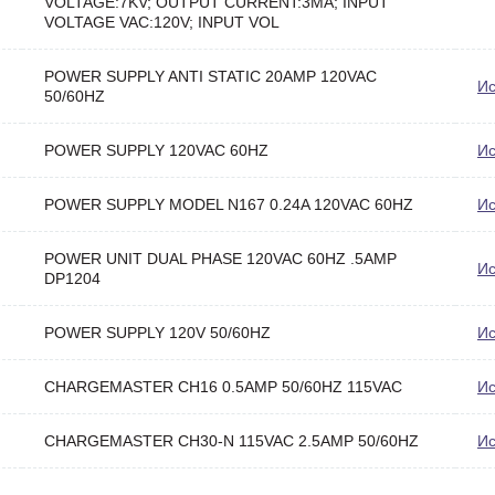
VOLTAGE:7KV; OUTPUT CURRENT:3MA; INPUT
VOLTAGE VAC:120V; INPUT VOL
POWER SUPPLY ANTI STATIC 20AMP 120VAC
Ис
50/60HZ
POWER SUPPLY 120VAC 60HZ
Ис
POWER SUPPLY MODEL N167 0.24A 120VAC 60HZ
Ис
POWER UNIT DUAL PHASE 120VAC 60HZ .5AMP
Ис
DP1204
POWER SUPPLY 120V 50/60HZ
Ис
CHARGEMASTER CH16 0.5AMP 50/60HZ 115VAC
Ис
CHARGEMASTER CH30-N 115VAC 2.5AMP 50/60HZ
Ис