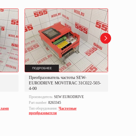
ПОДРОБНЕЕ
ПОДРОБ
Преобразователь частоты SEW-
Модуль р
EURODRIVE MOVITRAC 31C022-503-
SIMOVERT
4-00
7EG80-Z
Производитель:
SEW EURODRIVE
Производи
Part number:
8263345
Part numbe
 ламп
Тип оборудования:
Частотные
Тип оборуд
преобразователи
электрони