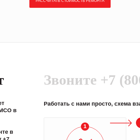
РАССЧИТАТЬ СТОИМОСТЬ РЕМОНТА
т
Звоните
+7 (80
ет
Работать с нами просто, схема в
IMCO в
1
нте в
у +7