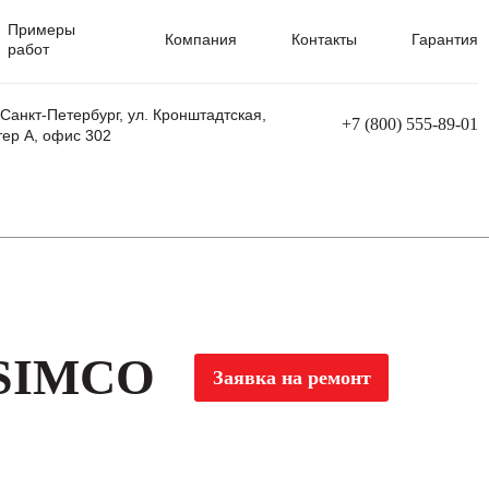
Примеры
Компания
Контакты
Гарантия
работ
 Санкт-Петербург, ул. Кронштадтская,
+7 (800) 555-89-01
тер А, офис 302
равления
Ремонт сварочных трансформаторов
Ремонт аппаратов плазменной резки
Ремонт сварочных полуавтоматов
Ремонт плазменных станков с ЧПУ
 SIMCO
Заявка на ремонт