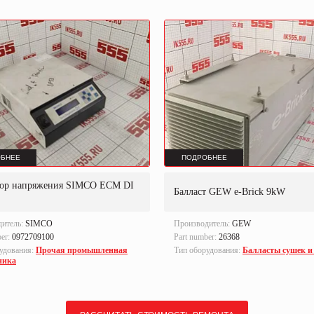
БНЕЕ
ПОДРОБНЕЕ
тор напряжения SIMCO ECM DI
Балласт GEW e-Brick 9kW
дитель:
SIMCO
Производитель:
GEW
ber:
0972709100
Part number:
26368
удования:
Прочая промышленная
Тип оборудования:
Балласты сушек и
ника