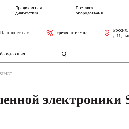
Предиктивная
Поставка
диагностика
оборудования
Россия
,
Напишите нам
Перезвоните мне
д.11, ли
резольверы
Контроллеры, блоки управления
Панели оператора, промышленные мониторы
Прочая промышленная электроника
Промышленные пульты уп
Серверные материнские платы
SIMCO
ленной электроники