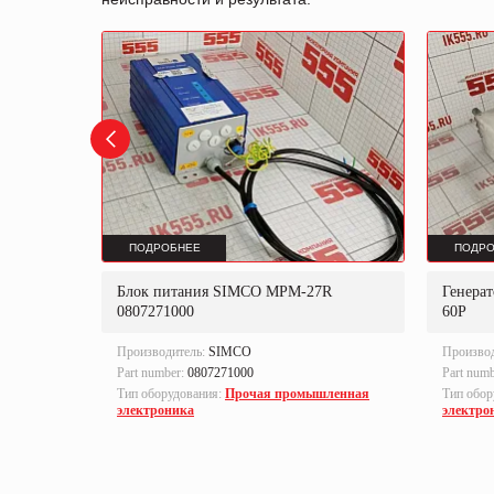
ПОДРОБНЕЕ
ПОДРО
BB Gelma
Блок питания SIMCO MPM-27R
Генера
0807271000
60P
Производитель:
SIMCO
Произво
Part number:
0807271000
Part num
Тип оборудования:
Прочая промышленная
Тип обор
электроника
электро