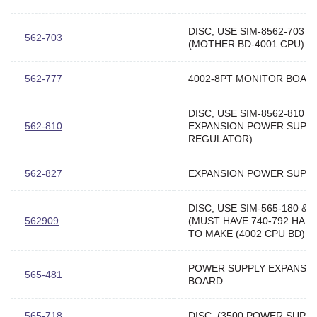
DISC, USE SIM-8562-703
562-703
(MOTHER BD-4001 CPU)
562-777
4002-8PT MONITOR BOAR
DISC, USE SIM-8562-810 (
562-810
EXPANSION POWER SUPP
REGULATOR)
562-827
EXPANSION POWER SUPP
DISC, USE SIM-565-180 & 
562909
(MUST HAVE 740-792 HAR
TO MAKE (4002 CPU BD)
POWER SUPPLY EXPANSI
565-481
BOARD
565-718
DISC, (3500 POWER SUPPL