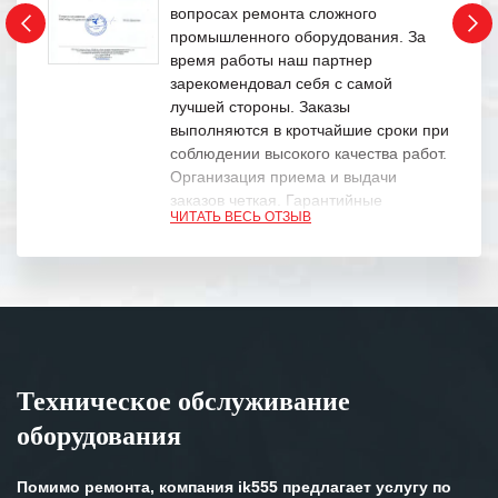
вопросах ремонта сложного
промышленного оборудования. За
время работы наш партнер
зарекомендовал себя с самой
лучшей стороны. Заказы
выполняются в кротчайшие сроки при
соблюдении высокого качества работ.
Организация приема и выдачи
заказов четкая. Гарантийные
ЧИТАТЬ ВЕСЬ ОТЗЫВ
обязательства выполняются в
полном объеме.
Выражаем благодарность Вашим
специалистам за профессионализм и
оперативное решение поставленных
задач.
Техническое обслуживание
Особенно хочется отметить высокую
оборудования
клиентоориентированность
персонала Вашей компании,
готовность помочь в самых сложных
Помимо ремонта, компания ik555 предлагает услугу по