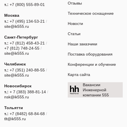
Отзывы
т.:
+7 (800) 555-89-01
Техническое оснащение
Москва
т.:
+7 (495) 134-53-21
/
Новости
site@ik555.ru
Статьи
Санкт-Петербург
т.:
+7 (812) 458-43-21
/
Наши заказчики
+7 (812) 748-24-55
/
site@ik555.ru
Поставка оборудования
Челябинск
Конференции и обучение
т.:
+7 (351) 240-88-55
/
Карта сайта
site@ik555.ru
Вакансии
Новосибирск
Инженерной
т.:
+ 7 (383) 388-81-14
/
компании 555
nsk@ik555.ru
Тольятти
т.:
+7 (8482) 68-84-68
/
tlt@ik555.ru