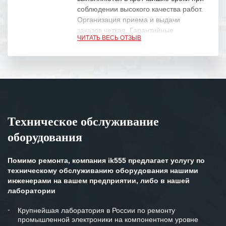
соблюдении высокого качества работ.
Организация приема и выдачи
заказов четкая. Гарантийные
ЧИТАТЬ ВЕСЬ ОТЗЫВ
обязательства выполняются в
полном объеме.
Выражаем благодарность Вашим
специалистам за профессионализм и
оперативное решение поставленных
задач.
Техническое обслуживание
Особенно хочется отметить высокую
оборудования
клиентоориентированность
персонала Вашей компании,
готовность помочь в самых сложных
Помимо ремонта, компания ik555 предлагает услугу по
ситуациях.
техническому обслуживанию оборудования нашими
инженерами на вашем предприятии, либо в нашей
Мы высоко ценим сложившиеся
лаборатории
между нашими компаниями открытые
и доверительные партнерские
Крупнейшая лаборатория в России по ремонту
промышленной электроники на компонентном уровне
отношения и искренне желаем