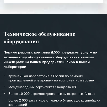
полном объеме.
Выражаем благодарность Вашим
специалистам за профессионализм и
оперативное решение поставленных
задач.
Техническое обслуживание
Особенно хочется отметить высокую
оборудования
клиентоориентированность
персонала Вашей компании,
готовность помочь в самых сложных
Помимо ремонта, компания ik555 предлагает услугу по
ситуациях.
техническому обслуживанию оборудования нашими
инженерами на вашем предприятии, либо в нашей
Мы высоко ценим сложившиеся
лаборатории
между нашими компаниями открытые
и доверительные партнерские
Крупнейшая лаборатория в России по ремонту
промышленной электроники на компонентном уровне
отношения и искренне желаем
«Инженерной компании «555» долгих
Международный сертификат стандарта IPC
лет успеха и процветания.
Более 10 000 отремонтированных электронных блоков
Более 2 000 заказчиков от малого бизнеса до крупнейших
корпораций