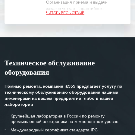
Организация приема и выдачи
заказов четкая. Гарантийные
ЧИТАТЬ ВЕСЬ ОТЗЫВ
обязательства выполняются в
полном объеме.
Выражаем благодарность Вашим
специалистам за профессионализм и
оперативное решение поставленных
задач.
Техническое обслуживание
Особенно хочется отметить высокую
оборудования
клиентоориентированность
персонала Вашей компании,
готовность помочь в самых сложных
Помимо ремонта, компания ik555 предлагает услугу по
ситуациях.
техническому обслуживанию оборудования нашими
инженерами на вашем предприятии, либо в нашей
Мы высоко ценим сложившиеся
лаборатории
между нашими компаниями открытые
и доверительные партнерские
Крупнейшая лаборатория в России по ремонту
промышленной электроники на компонентном уровне
отношения и искренне желаем
«Инженерной компании «555» долгих
Международный сертификат стандарта IPC
лет успеха и процветания.