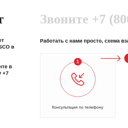
т
Звоните
+7 (80
ет
Работать с нами просто, схема в
SCO в
2
нте в
у +7
Отправка оборудования на осмотр