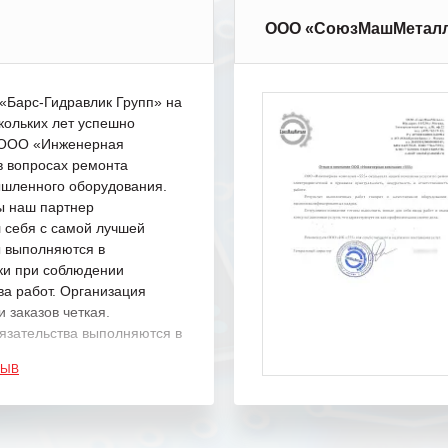
ООО «СоюзМашМетал
Барс-Гидравлик Групп» на
кольких лет успешно
с ООО «Инженерная
в вопросах ремонта
шленного оборудования.
ы наш партнер
 себя с самой лучшей
ы выполняются в
ки при соблюдении
ва работ. Организация
 заказов четкая.
язательства выполняются в
.
ЗЫВ
одарность Вашим
а профессионализм и
шение поставленных задач.