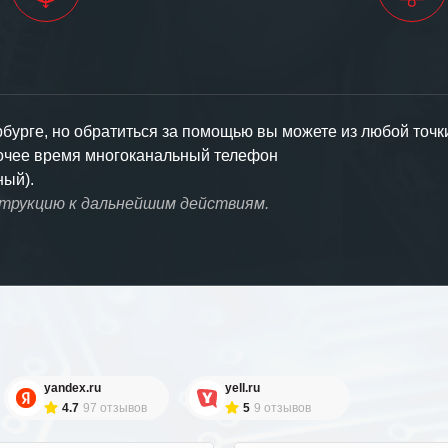
урге, но обратиться за помощью вы можете из любой точк
бочее время многоканальный телефон
ный).
струкцию к дальнейшим действиям.
yandex.ru
yell.ru
4.7
97 отзывов
5
9 отзывов