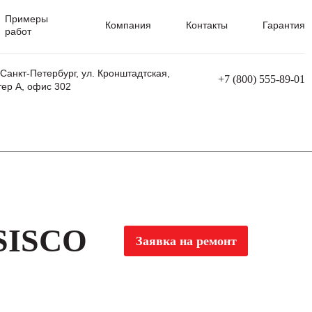
Примеры
Компания
Контакты
Гарантия
работ
 Санкт-Петербург, ул. Кронштадтская,
+7 (800) 555-89-01
тер А, офис 302
равления
Ремонт сварочных трансформаторов
Ремонт аппаратов плазменной резки
Ремонт сварочных полуавтоматов
Ремонт плазменных станков с ЧПУ
SISCO
Заявка на ремонт