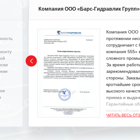
Компания ООО «Барс-Гидравлик Групп»
Компания ООО «
рность
протяжении нес
сотрудничает 
емонту
компания 555» 
ной
сложного промы
ески
За время работ
ении
зарекомендовал
стороны. Заказ
кротчайшие сро
ное
высокого качест
е
приема и выдачи
.
Гарантийные об
полном объеме
ЧИТАТЬ ВЕСЬ ОТ
Выражаем благ
специалистам з
оперативное ре