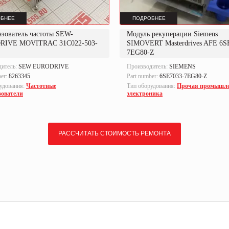
БНЕЕ
ПОДРОБНЕЕ
азователь частоты SEW-
Модуль рекуперации Siemens
RIVE MOVITRAC 31C022-503-
SIMOVERT Masterdrives AFE 6S
7EG80-Z
дитель:
SEW EURODRIVE
Производитель:
SIEMENS
ber:
8263345
Part number:
6SE7033-7EG80-Z
удования:
Частотные
Тип оборудования:
Прочая промышл
зователи
электроника
РАССЧИТАТЬ СТОИМОСТЬ РЕМОНТА