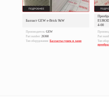
ПОДРОБНЕЕ
ПОДРО
Преобр
K
Балласт GEW e-Brick 9kW
EUROD
4-00
Производитель:
GEW
Произво
Part number:
26368
Part num
локи
Тип оборудования:
Балласты сушек и ламп
Тип обор
преобра