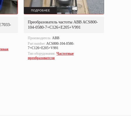
ПОДРОБНЕЕ
ПОДРОБ
Преобразователь частоты ABB ACS800-
Преобраз
E7033-
104-0580-7+C126+E205+V991
302P31
Производитель:
ABB
Производи
Part number:
ACS800-104-0580-
Part numbe
7+C126+E205+V991
енная
Тип оборуд
Тип оборудования:
Частотные
преобразо
преобразователи