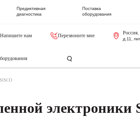
Предиктивная
Поставка
диагностика
оборудования
Россия
,
Напишите нам
Перезвоните мне
д.11, ли
резольверы
Контроллеры, блоки управления
Панели оператора, промышленные мониторы
Прочая промышленная электроника
Промышленные пульты уп
Серверные материнские платы
SISCO
енной электроники 