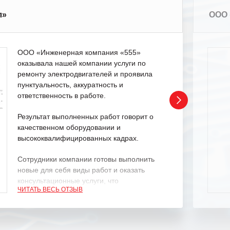
л»
ООО 
ООО «Инженерная компания «555»
оказывала нашей компании услуги по
ремонту электродвигателей и проявила
пунктуальность, аккуратность и
ответственность в работе.
Результат выполненных работ говорит о
качественном оборудовании и
высококвалифицированных кадрах.
Сотрудники компании готовы выполнить
новые для себя виды работ и оказать
консультационные услуги, что
ЧИТАТЬ ВЕСЬ ОТЗЫВ
характеризует их как профессионалов
своего дела.
Рекомендуем ООО «ИК «555» как