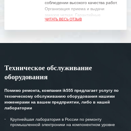
соблюдении высокого качества работ.
Организация приема и выдачи
заказов четкая. Гарантийные
ЧИТАТЬ ВЕСЬ ОТЗЫВ
обязательства выполняются в
полном объеме.
Выражаем благодарность Вашим
специалистам за профессионализм и
оперативное решение поставленных
задач.
Техническое обслуживание
Особенно хочется отметить высокую
оборудования
клиентоориентированность
персонала Вашей компании,
готовность помочь в самых сложных
Помимо ремонта, компания ik555 предлагает услугу по
ситуациях.
техническому обслуживанию оборудования нашими
инженерами на вашем предприятии, либо в нашей
Мы высоко ценим сложившиеся
лаборатории
между нашими компаниями открытые
и доверительные партнерские
Крупнейшая лаборатория в России по ремонту
промышленной электроники на компонентном уровне
отношения и искренне желаем
«Инженерной компании «555» долгих