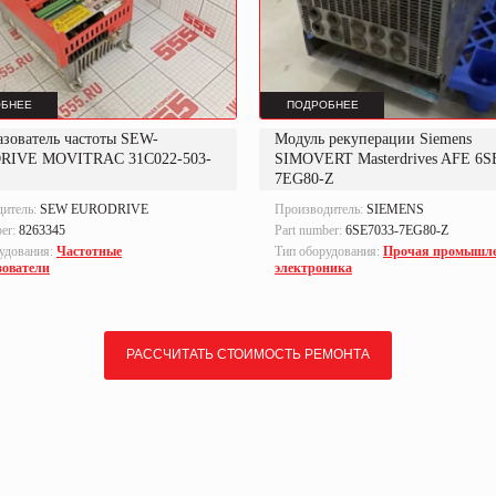
БНЕЕ
ПОДРОБНЕЕ
азователь частоты SEW-
Модуль рекуперации Siemens
RIVE MOVITRAC 31C022-503-
SIMOVERT Masterdrives AFE 6S
7EG80-Z
дитель:
SEW EURODRIVE
Производитель:
SIEMENS
ber:
8263345
Part number:
6SE7033-7EG80-Z
удования:
Частотные
Тип оборудования:
Прочая промышл
зователи
электроника
РАССЧИТАТЬ СТОИМОСТЬ РЕМОНТА