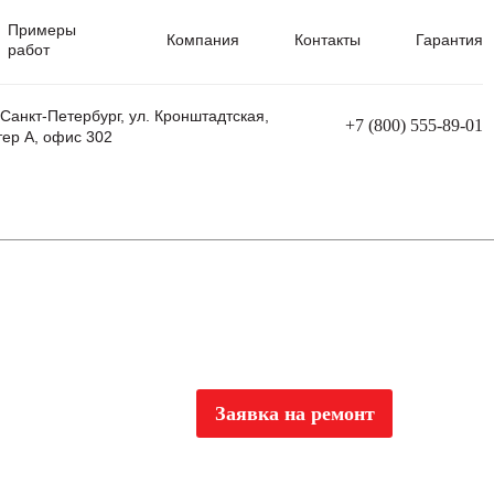
Примеры
Компания
Контакты
Гарантия
работ
 Санкт-Петербург, ул. Кронштадтская,
+7 (800) 555-89-01
тер А, офис 302
равления
Ремонт сварочных трансформаторов
Ремонт аппаратов плазменной резки
Ремонт сварочных полуавтоматов
Ремонт плазменных станков с ЧПУ
Заявка на ремонт