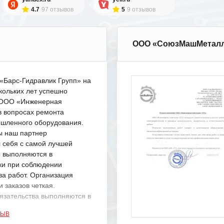
4.7
97 отзывов
5
9 отзывов
ООО «СоюзМашМетал
Барс-Гидравлик Групп» на
кольких лет успешно
с ООО «Инженерная
в вопросах ремонта
шленного оборудования.
ы наш партнер
 себя с самой лучшей
ы выполняются в
ки при соблюдении
ва работ. Организация
 заказов четкая.
язательства выполняются в
.
ЗЫВ