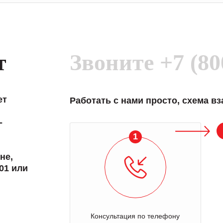
т
Звоните
+7 (80
ет
Работать с нами просто, схема в
-
1
не,
01 или
Консультация по телефону