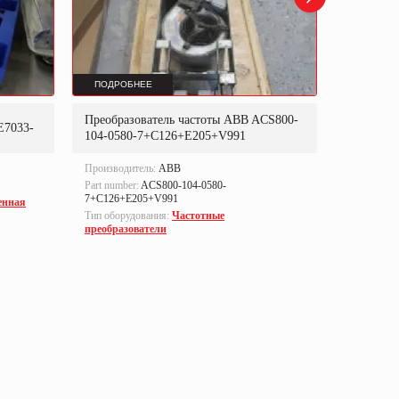
ПОДРОБНЕЕ
ПОДРОБ
Преобразователь частоты ABB ACS800-
Преобраз
E7033-
104-0580-7+C126+E205+V991
302P31
Производитель:
ABB
Производи
Part number:
ACS800-104-0580-
Part numbe
7+C126+E205+V991
енная
Тип оборуд
Тип оборудования:
Частотные
преобразо
преобразователи