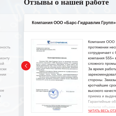
Отзывы о нашей работе
Компания ООО «Барс-Гидравлик Групп»
Компания ООО «
рность
протяжении нес
сотрудничает 
емонту
компания 555» 
ной
сложного промы
ески
За время работ
ении
зарекомендовал
стороны. Заказ
кротчайшие сро
ное
высокого качест
е
приема и выдачи
.
Гарантийные об
полном объеме
ЧИТАТЬ ВЕСЬ ОТ