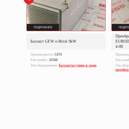
ПОДРОБНЕЕ
ПОДРО
Преобр
K
Балласт GEW e-Brick 9kW
EUROD
4-00
Производитель:
GEW
Произво
Part number:
26368
Part num
локи
Тип оборудования:
Балласты сушек и ламп
Тип обор
преобра