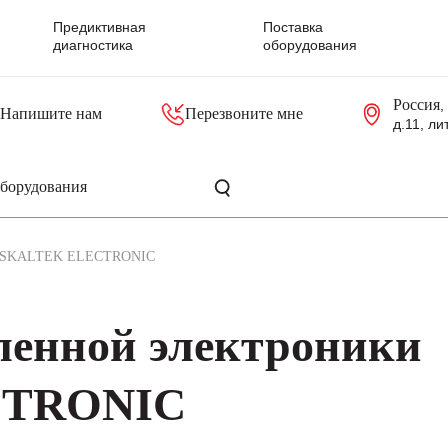
Предиктивная
Поставка
диагностика
оборудования
Россия
,
Напишите нам
Перезвоните мне
д.11, ли
резольверы
Контроллеры, блоки управления
Панели оператора, промышленные мониторы
Прочая промышленная электроника
Промышленные пульты уп
Серверные материнские платы
SKALTEK ELECTRONIC
енной электроники
CTRONIC