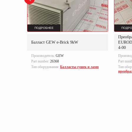
ПОДРОБНЕЕ
ПОДРО
Преобр
K
Балласт GEW e-Brick 9kW
EUROD
4-00
Производитель:
GEW
Произво
Part number:
26368
Part num
локи
Тип оборудования:
Балласты сушек и ламп
Тип обор
преобра