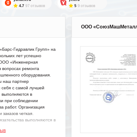
4.7
97 отзывов
5
9 отзывов
ООО «СоюзМашМетал
Барс-Гидравлик Групп» на
кольких лет успешно
с ООО «Инженерная
в вопросах ремонта
шленного оборудования.
ы наш партнер
 себя с самой лучшей
ы выполняются в
ки при соблюдении
ва работ. Организация
 заказов четкая.
язательства выполняются в
.
ЗЫВ