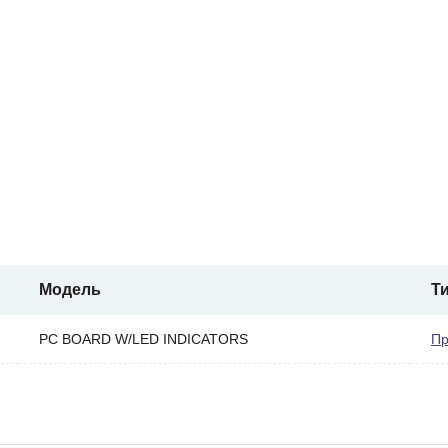
Модель
Т
PC BOARD W/LED INDICATORS
Пр