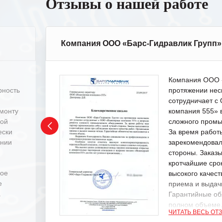
Отзывы о нашей работе
Компания ООО «Барс-Гидравлик Групп»
Компания ООО «
рность
протяжении нес
сотрудничает 
емонту
компания 555» 
ной
сложного промы
ески
За время работ
ении
зарекомендовал
стороны. Заказ
кротчайшие сро
ное
высокого качест
е
приема и выдачи
.
Гарантийные об
полном объеме
ЧИТАТЬ ВЕСЬ ОТ