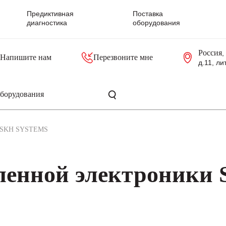
Предиктивная
Поставка
диагностика
оборудования
Россия
,
Напишите нам
Перезвоните мне
д.11, ли
резольверы
Контроллеры, блоки управления
Панели оператора, промышленные мониторы
Прочая промышленная электроника
Промышленные пульты уп
Серверные материнские платы
SKH SYSTEMS
енной электроники