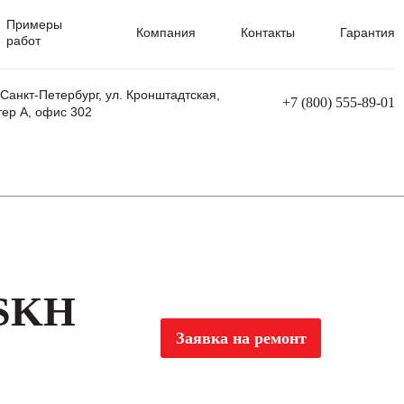
Примеры
Компания
Контакты
Гарантия
работ
 Санкт-Петербург, ул. Кронштадтская,
+7 (800) 555-89-01
тер А, офис 302
равления
Ремонт сварочных трансформаторов
Ремонт аппаратов плазменной резки
Ремонт сварочных полуавтоматов
Ремонт плазменных станков с ЧПУ
 SKH
Заявка на ремонт