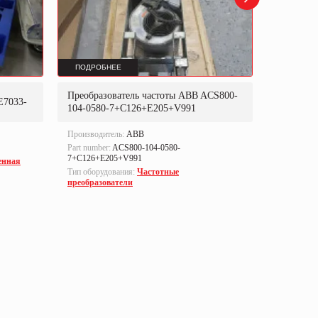
ПОДРОБНЕЕ
ПОДРОБ
Преобразователь частоты ABB ACS800-
Преобраз
E7033-
104-0580-7+C126+E205+V991
302P31
Производитель:
ABB
Производи
Part number:
ACS800-104-0580-
Part numbe
7+C126+E205+V991
енная
Тип оборуд
Тип оборудования:
Частотные
преобразо
преобразователи