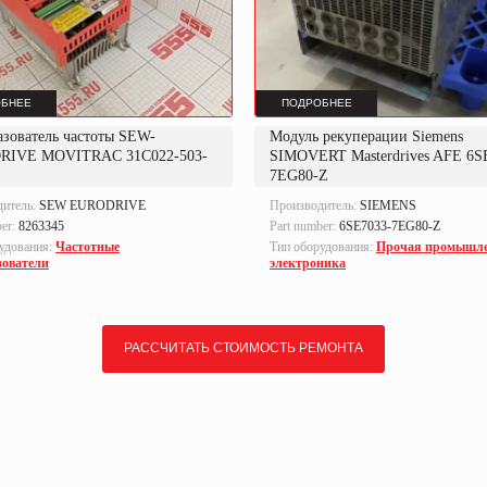
БНЕЕ
ПОДРОБНЕЕ
азователь частоты SEW-
Модуль рекуперации Siemens
RIVE MOVITRAC 31C022-503-
SIMOVERT Masterdrives AFE 6S
7EG80-Z
дитель:
SEW EURODRIVE
Производитель:
SIEMENS
ber:
8263345
Part number:
6SE7033-7EG80-Z
удования:
Частотные
Тип оборудования:
Прочая промышл
зователи
электроника
РАССЧИТАТЬ СТОИМОСТЬ РЕМОНТА