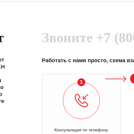
т
Звоните
+7 (80
ет
Работать с нами просто, схема в
KH
и
1
 о
о
те
Консультация по телефону