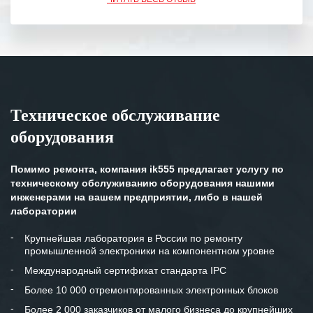
обязательства выполняются в
полном объеме.
Выражаем благодарность Вашим
специалистам за профессионализм и
оперативное решение поставленных
задач.
Техническое обслуживание
Особенно хочется отметить высокую
оборудования
клиентоориентированность
персонала Вашей компании,
готовность помочь в самых сложных
Помимо ремонта, компания ik555 предлагает услугу по
ситуациях.
техническому обслуживанию оборудования нашими
инженерами на вашем предприятии, либо в нашей
Мы высоко ценим сложившиеся
лаборатории
между нашими компаниями открытые
и доверительные партнерские
Крупнейшая лаборатория в России по ремонту
промышленной электроники на компонентном уровне
отношения и искренне желаем
«Инженерной компании «555» долгих
Международный сертификат стандарта IPC
лет успеха и процветания.
Более 10 000 отремонтированных электронных блоков
Более 2 000 заказчиков от малого бизнеса до крупнейших