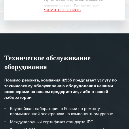
заказов четкая. Гарантийные
ЧИТАТЬ ВЕСЬ ОТЗЫВ
обязательства выполняются в
полном объеме.
Выражаем благодарность Вашим
специалистам за профессионализм и
оперативное решение поставленных
задач.
Техническое обслуживание
Особенно хочется отметить высокую
оборудования
клиентоориентированность
персонала Вашей компании,
готовность помочь в самых сложных
Помимо ремонта, компания ik555 предлагает услугу по
ситуациях.
техническому обслуживанию оборудования нашими
инженерами на вашем предприятии, либо в нашей
Мы высоко ценим сложившиеся
лаборатории
между нашими компаниями открытые
и доверительные партнерские
Крупнейшая лаборатория в России по ремонту
промышленной электроники на компонентном уровне
отношения и искренне желаем
«Инженерной компании «555» долгих
Международный сертификат стандарта IPC
лет успеха и процветания.