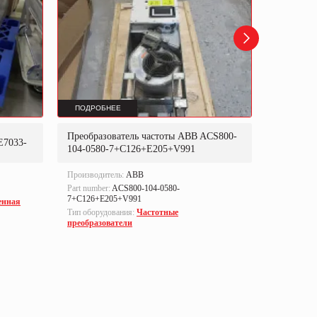
ПОДРОБНЕЕ
ПОДРОБ
Преобразователь частоты ABB ACS800-
Преобраз
E7033-
104-0580-7+C126+E205+V991
302P31
Производитель:
ABB
Производи
Part number:
ACS800-104-0580-
Part numbe
7+C126+E205+V991
енная
Тип оборуд
Тип оборудования:
Частотные
преобразо
преобразователи