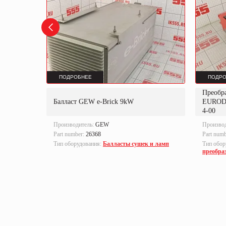
ПОДРОБНЕЕ
ПОДРО
Преобр
K
Балласт GEW e-Brick 9kW
EUROD
4-00
Производитель:
GEW
Произво
Part number:
26368
Part num
локи
Тип оборудования:
Балласты сушек и ламп
Тип обор
преобра