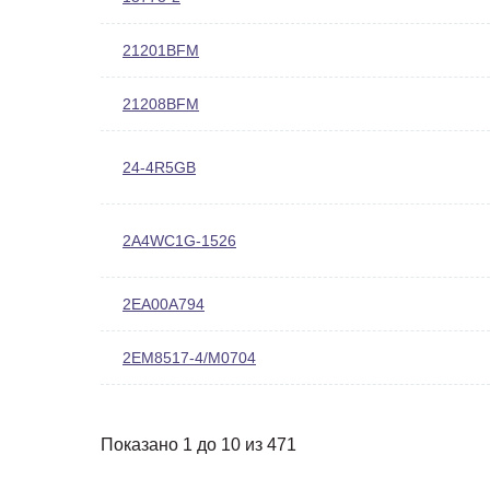
21201BFM
21208BFM
24-4R5GB
2A4WC1G-1526
2EA00A794
2EM8517-4/M0704
Показано 1 до 10 из 471