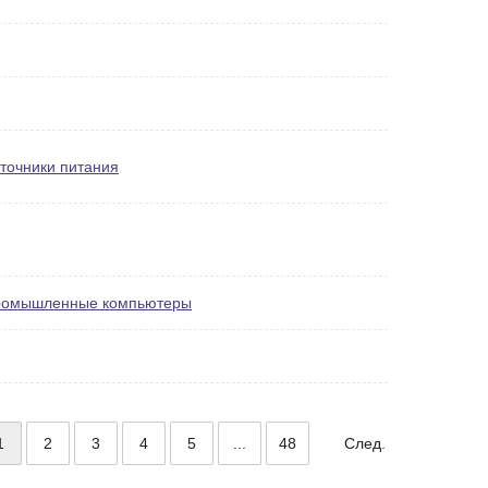
точники питания
омышленные компьютеры
1
2
3
4
5
...
48
След.