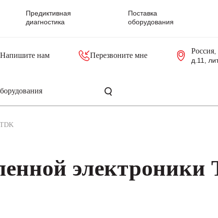
Предиктивная
Поставка
диагностика
оборудования
Россия
,
Напишите нам
Перезвоните мне
д.11, ли
резольверы
Контроллеры, блоки управления
Панели оператора, промышленные мониторы
Прочая промышленная электроника
Промышленные пульты уп
Серверные материнские платы
TDK
енной электроники