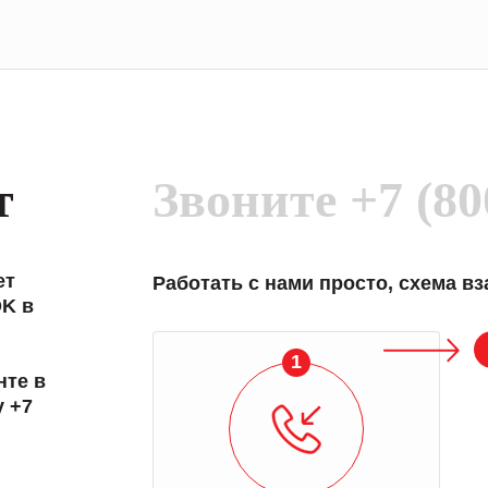
т
Звоните
+7 (80
ет
Работать с нами просто, схема в
K в
1
нте в
у +7