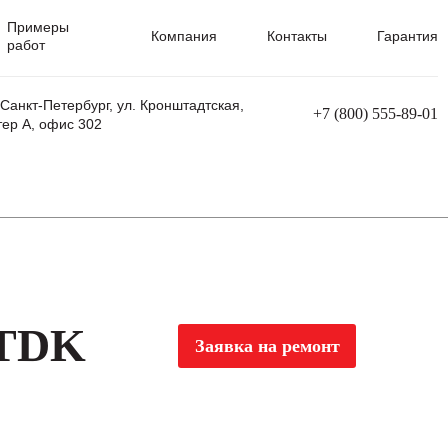
Примеры
Компания
Контакты
Гарантия
работ
 Санкт-Петербург, ул. Кронштадтская,
+7 (800) 555-89-01
тер А, офис 302
равления
Ремонт сварочных трансформаторов
Ремонт аппаратов плазменной резки
Ремонт сварочных полуавтоматов
Ремонт плазменных станков с ЧПУ
 TDK
Заявка на ремонт