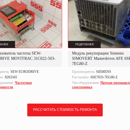
БНЕЕ
ПОДРОБНЕЕ
азователь частоты SEW-
Модуль рекуперации Siemens
RIVE MOVITRAC 31C022-503-
SIMOVERT Masterdrives AFE 6S
7EG80-Z
дитель:
SEW EURODRIVE
Производитель:
SIEMENS
ber:
8263345
Part number:
6SE7033-7EG80-Z
удования:
Частотные
Тип оборудования:
Прочая промышл
зователи
электроника
РАССЧИТАТЬ СТОИМОСТЬ РЕМОНТА