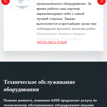
промышленного оборудования. За
время работы наш партнер
зарекомендовал себя с самой
лучшей стороны. Заказы
выполняются в кротчайшие сроки при
соблюдении высокого качества работ.
Организация приема и выдачи
заказов четкая. Гарантийные
ЧИТАТЬ ВЕСЬ ОТЗЫВ
обязательства выполняются в
полном объеме.
Выражаем благодарность Вашим
специалистам за профессионализм и
оперативное решение поставленных
задач.
Техническое обслуживание
Особенно хочется отметить высокую
оборудования
клиентоориентированность
персонала Вашей компании,
готовность помочь в самых сложных
Помимо ремонта, компания ik555 предлагает услугу по
ситуациях.
техническому обслуживанию оборудования нашими