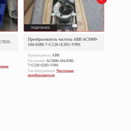
ПОДРОБНЕЕ
ПОДРОБ
Преобразователь частоты ABB ACS800-
Преобраз
E7033-
104-0580-7+C126+E205+V991
302P31
Производитель:
ABB
Производи
Part number:
ACS800-104-0580-
Part numbe
7+C126+E205+V991
енная
Тип оборуд
Тип оборудования:
Частотные
преобразо
преобразователи