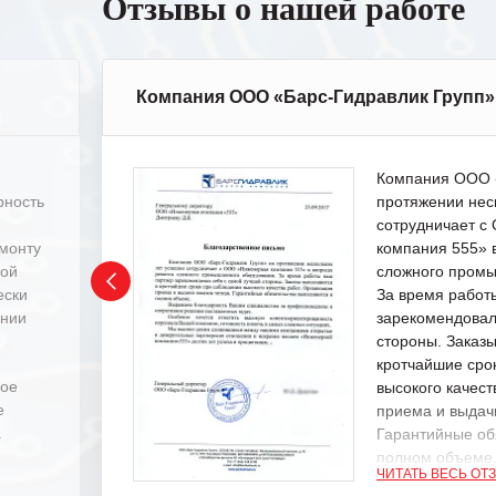
Отзывы о нашей работе
Компания ООО «Барс-Гидравлик Групп»
Компания ООО «
рность
протяжении нес
сотрудничает 
емонту
компания 555» 
ной
сложного промы
ески
За время работ
ении
зарекомендовал
стороны. Заказ
кротчайшие сро
ное
высокого качест
е
приема и выдачи
.
Гарантийные об
полном объеме
ЧИТАТЬ ВЕСЬ ОТ