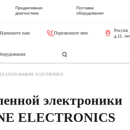
Предиктивная
Поставка
диагностика
оборудования
Россия
,
Напишите нам
Перезвоните мне
д.11, ли
резольверы
Контроллеры, блоки управления
Панели оператора, промышленные мониторы
Прочая промышленная электроника
Промышленные пульты уп
Серверные материнские платы
ULSTEIN MARINE ELECTRONICS
енной электроники
NE ELECTRONICS