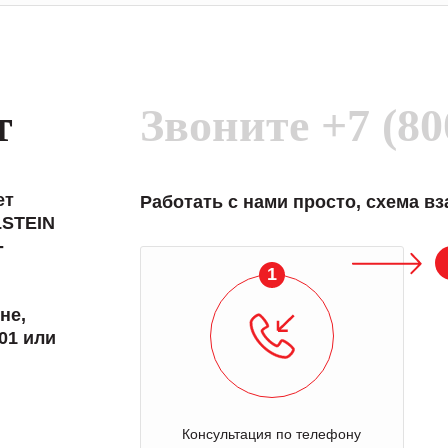
т
Звоните
+7 (80
ет
Работать с нами просто, схема в
LSTEIN
-
1
не,
01 или
Консультация по телефону