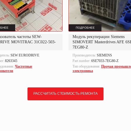
БНЕЕ
ПОДРОБНЕЕ
азователь частоты SEW-
Модуль рекуперации Siemens
RIVE MOVITRAC 31C022-503-
SIMOVERT Masterdrives AFE 6S
7EG80-Z
дитель:
SEW EURODRIVE
Производитель:
SIEMENS
ber:
8263345
Part number:
6SE7033-7EG80-Z
удования:
Частотные
Тип оборудования:
Прочая промышл
зователи
электроника
РАССЧИТАТЬ СТОИМОСТЬ РЕМОНТА