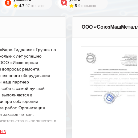
4.7
97 отзывов
5
9 отзывов
ООО «СоюзМашМетал
Барс-Гидравлик Групп» на
кольких лет успешно
с ООО «Инженерная
в вопросах ремонта
шленного оборудования.
ы наш партнер
 себя с самой лучшей
ы выполняются в
ки при соблюдении
ва работ. Организация
 заказов четкая.
язательства выполняются в
.
ЗЫВ