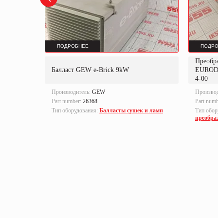
ПОДРОБНЕЕ
ПОДРО
Преобр
K
Балласт GEW e-Brick 9kW
EUROD
4-00
Производитель:
GEW
Произво
Part number:
26368
Part num
локи
Тип оборудования:
Балласты сушек и ламп
Тип обор
преобра