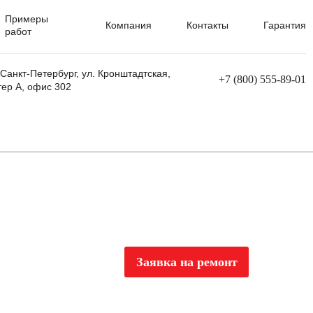
Примеры
Компания
Контакты
Гарантия
работ
 Санкт-Петербург, ул. Кронштадтская,
+7 (800) 555-89-01
тер А, офис 302
равления
Ремонт сварочных трансформаторов
Ремонт аппаратов плазменной резки
Ремонт сварочных полуавтоматов
Ремонт плазменных станков с ЧПУ
Заявка на ремонт