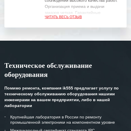
соблюдении высокого качества работ.
Организация приема и выдачи
заказов четкая. Гарантийные
ЧИТАТЬ ВЕСЬ ОТЗЫВ
обязательства выполняются в
полном объеме.
Выражаем благодарность Вашим
специалистам за профессионализм и
оперативное решение поставленных
задач.
Техническое обслуживание
Особенно хочется отметить высокую
оборудования
клиентоориентированность
персонала Вашей компании,
готовность помочь в самых сложных
Помимо ремонта, компания ik555 предлагает услугу по
ситуациях.
техническому обслуживанию оборудования нашими
инженерами на вашем предприятии, либо в нашей
Мы высоко ценим сложившиеся
лаборатории
между нашими компаниями открытые
и доверительные партнерские
Крупнейшая лаборатория в России по ремонту
промышленной электроники на компонентном уровне
отношения и искренне желаем
«Инженерной компании «555» долгих
Международный сертификат стандарта IPC