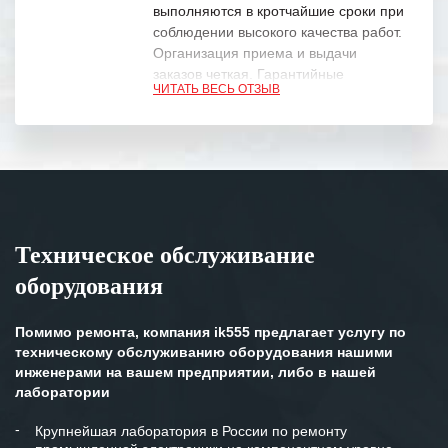
выполняются в кротчайшие сроки при
соблюдении высокого качества работ.
Организация приема и выдачи
заказов четкая. Гарантийные
ЧИТАТЬ ВЕСЬ ОТЗЫВ
обязательства выполняются в
полном объеме.
Выражаем благодарность Вашим
специалистам за профессионализм и
оперативное решение поставленных
задач.
Техническое обслуживание
Особенно хочется отметить высокую
оборудования
клиентоориентированность
персонала Вашей компании,
готовность помочь в самых сложных
Помимо ремонта, компания ik555 предлагает услугу по
ситуациях.
техническому обслуживанию оборудования нашими
инженерами на вашем предприятии, либо в нашей
Мы высоко ценим сложившиеся
лаборатории
между нашими компаниями открытые
и доверительные партнерские
Крупнейшая лаборатория в России по ремонту