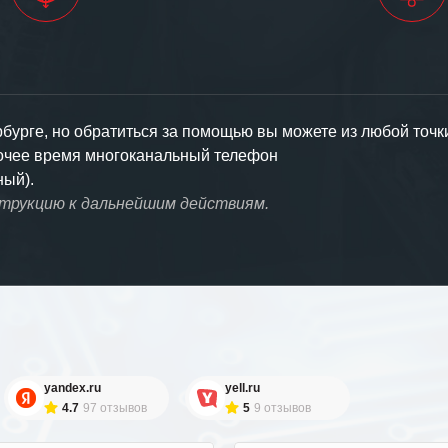
урге, но обратиться за помощью вы можете из любой точк
бочее время многоканальный телефон
ный).
струкцию к дальнейшим действиям.
yandex.ru
yell.ru
4.7
97 отзывов
5
9 отзывов