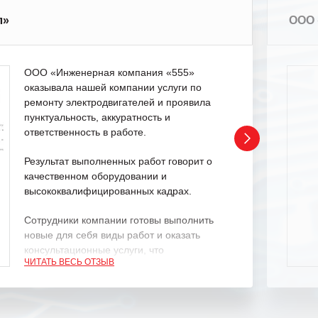
л»
ООО 
ООО «Инженерная компания «555»
оказывала нашей компании услуги по
ремонту электродвигателей и проявила
пунктуальность, аккуратность и
ответственность в работе.
Результат выполненных работ говорит о
качественном оборудовании и
высококвалифицированных кадрах.
Сотрудники компании готовы выполнить
новые для себя виды работ и оказать
консультационные услуги, что
ЧИТАТЬ ВЕСЬ ОТЗЫВ
характеризует их как профессионалов
своего дела.
Рекомендуем ООО «ИК «555» как