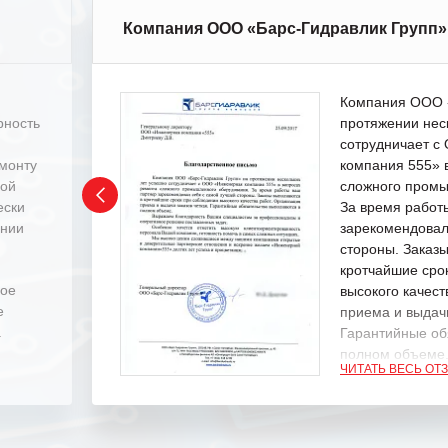
Компания ООО «Барс-Гидравлик Групп»
Компания ООО «
рность
протяжении нес
сотрудничает 
емонту
компания 555» 
ной
сложного промы
ески
За время работ
ении
зарекомендовал
стороны. Заказ
кротчайшие сро
ное
высокого качест
е
приема и выдачи
.
Гарантийные об
полном объеме
ЧИТАТЬ ВЕСЬ ОТ
Выражаем благ
специалистам з
оперативное ре