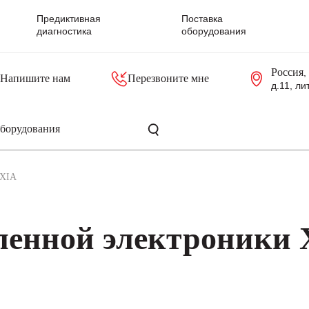
Предиктивная
Поставка
диагностика
оборудования
Россия
,
Напишите нам
Перезвоните мне
д.11, ли
резольверы
Контроллеры, блоки управления
Панели оператора, промышленные мониторы
Прочая промышленная электроника
Промышленные пульты уп
Серверные материнские платы
XIA
енной электроники 