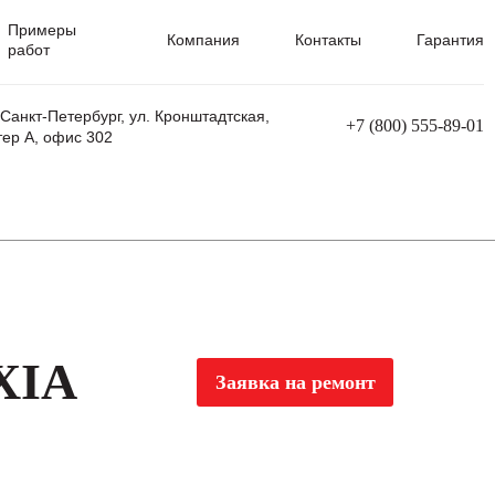
Примеры
Компания
Контакты
Гарантия
работ
 Санкт-Петербург, ул. Кронштадтская,
+7 (800) 555-89-01
тер А, офис 302
равления
Ремонт сварочных трансформаторов
Ремонт аппаратов плазменной резки
Ремонт сварочных полуавтоматов
Ремонт плазменных станков с ЧПУ
XIA
Заявка на ремонт