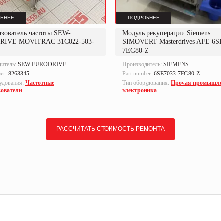
БНЕЕ
ПОДРОБНЕЕ
азователь частоты SEW-
Модуль рекуперации Siemens
RIVE MOVITRAC 31C022-503-
SIMOVERT Masterdrives AFE 6S
7EG80-Z
дитель:
SEW EURODRIVE
Производитель:
SIEMENS
ber:
8263345
Part number:
6SE7033-7EG80-Z
удования:
Частотные
Тип оборудования:
Прочая промышл
зователи
электроника
РАССЧИТАТЬ СТОИМОСТЬ РЕМОНТА