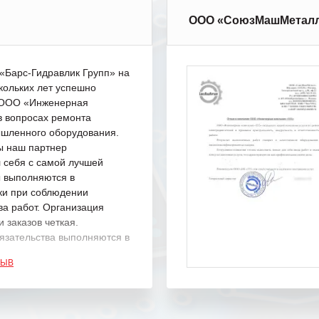
ООО «СоюзМашМетал
Барс-Гидравлик Групп» на
кольких лет успешно
с ООО «Инженерная
в вопросах ремонта
шленного оборудования.
ы наш партнер
 себя с самой лучшей
ы выполняются в
ки при соблюдении
ва работ. Организация
 заказов четкая.
язательства выполняются в
.
ЗЫВ
одарность Вашим
а профессионализм и
шение поставленных задач.