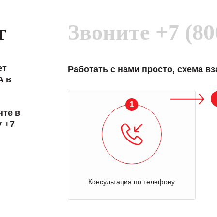
т
Звоните
+7 (80
ет
Работать с нами просто, схема в
A в
1
нте в
у +7
Консультация по телефону