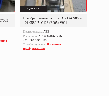
ПОДРОБНЕЕ
ПОДРОБ
Преобразователь частоты ABB ACS800-
Преобраз
E7033-
104-0580-7+C126+E205+V991
302P31
Производитель:
ABB
Производи
Part number:
ACS800-104-0580-
Part numbe
7+C126+E205+V991
енная
Тип оборуд
Тип оборудования:
Частотные
преобразо
преобразователи