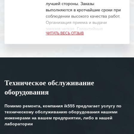
лучшей стороны. Заказы
выполняются в кротчайшие сроки при
соблюдении высокого качества работ.
Организация приема и выдачи
заказов четкая. Гарантийные
ЧИТАТЬ ВЕСЬ ОТЗЫВ
обязательства выполняются в
полном объеме.
Выражаем благодарность Вашим
специалистам за профессионализм и
оперативное решение поставленных
задач.
Техническое обслуживание
Особенно хочется отметить высокую
оборудования
клиентоориентированность
персонала Вашей компании,
готовность помочь в самых сложных
Помимо ремонта, компания ik555 предлагает услугу по
ситуациях.
техническому обслуживанию оборудования нашими
инженерами на вашем предприятии, либо в нашей
Мы высоко ценим сложившиеся
лаборатории
между нашими компаниями открытые