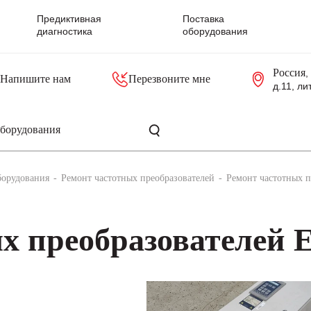
Предиктивная
Поставка
диагностика
оборудования
Россия
,
Напишите нам
Перезвоните мне
д.11, ли
резольверы
Контроллеры, блоки управления
Панели оператора, промышленные мониторы
Прочая промышленная электроника
Промышленные пульты уп
Серверные материнские платы
борудования
Ремонт частотных преобразователей
Ремонт частотных п
х преобразователей 