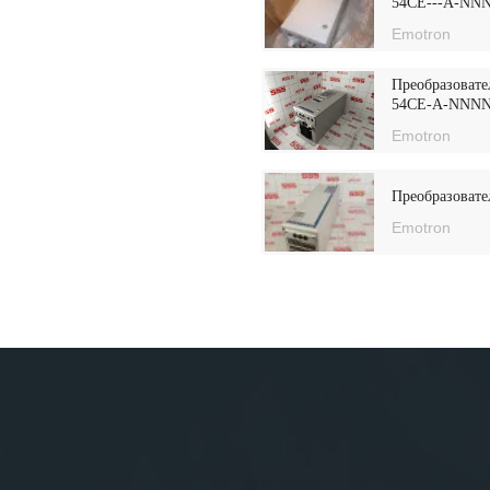
54CE---A-NN
Emotron
Преобразовате
54CE-A-NNN
Emotron
Преобразовате
Emotron