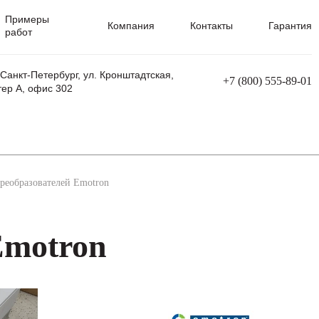
Примеры
Компания
Контакты
Гарантия
работ
 Санкт-Петербург, ул. Кронштадтская,
+7 (800) 555-89-01
тер А, офис 302
равления
Ремонт сварочных трансформаторов
Ремонт аппаратов плазменной резки
Ремонт сварочных полуавтоматов
Ремонт плазменных станков с ЧПУ
реобразователей Emotron
Emotron