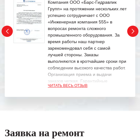
Компания ООО «Барс-Гидравлик
Групп» на протяжении нескольких лет
успешно сотрудничает с ООО
«Инженерная компания 555» в
вопросах ремонта сложного
промышленного оборудования. За
время работы наш партнер
зарекомендовал себя с самой
лучшей стороны. Заказы
выполняются в кротчайшие сроки при
соблюдении высокого качества работ.
Организация приема и выдачи
заказов четкая. Гарантийные
ЧИТАТЬ ВЕСЬ ОТЗЫВ
обязательства выполняются в
полном объеме.
Выражаем благодарность Вашим
специалистам за профессионализм и
оперативное решение поставленных
задач.
Заявка на ремонт
Особенно хочется отметить высокую