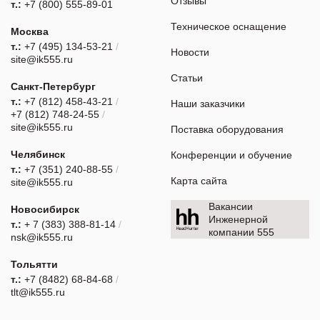
Отзывы
т.:
+7 (800) 555-89-01
Техническое оснащение
Москва
т.:
+7 (495) 134-53-21
/
Новости
site@ik555.ru
Статьи
Санкт-Петербург
т.:
+7 (812) 458-43-21
/
Наши заказчики
+7 (812) 748-24-55
/
site@ik555.ru
Поставка оборудования
Челябинск
Конференции и обучение
т.:
+7 (351) 240-88-55
/
Карта сайта
site@ik555.ru
Вакансии
Новосибирск
Инженерной
т.:
+ 7 (383) 388-81-14
/
компании 555
nsk@ik555.ru
Тольятти
т.:
+7 (8482) 68-84-68
/
tlt@ik555.ru