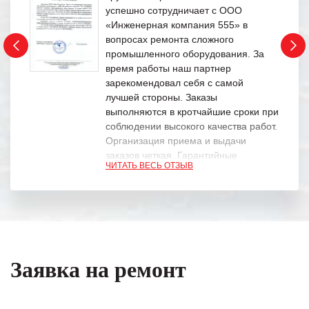
успешно сотрудничает с ООО
«Инженерная компания 555» в
вопросах ремонта сложного
промышленного оборудования. За
время работы наш партнер
зарекомендовал себя с самой
лучшей стороны. Заказы
выполняются в кротчайшие сроки при
соблюдении высокого качества работ.
Организация приема и выдачи
заказов четкая. Гарантийные
ЧИТАТЬ ВЕСЬ ОТЗЫВ
обязательства выполняются в
полном объеме.
Выражаем благодарность Вашим
специалистам за профессионализм и
оперативное решение поставленных
задач.
Заявка на ремонт
Особенно хочется отметить высокую
клиентоориентированность