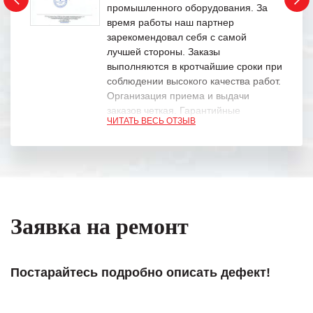
промышленного оборудования. За
время работы наш партнер
зарекомендовал себя с самой
лучшей стороны. Заказы
выполняются в кротчайшие сроки при
соблюдении высокого качества работ.
Организация приема и выдачи
заказов четкая. Гарантийные
ЧИТАТЬ ВЕСЬ ОТЗЫВ
обязательства выполняются в
полном объеме.
Выражаем благодарность Вашим
специалистам за профессионализм и
оперативное решение поставленных
задач.
Заявка на ремонт
Особенно хочется отметить высокую
клиентоориентированность
персонала Вашей компании,
Постарайтесь подробно описать дефект!
готовность помочь в самых сложных
ситуациях.