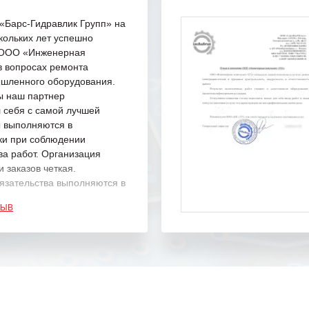
Барс-Гидравлик Групп» на
кольких лет успешно
с ООО «Инженерная
в вопросах ремонта
шленного оборудования.
ы наш партнер
 себя с самой лучшей
ы выполняются в
ки при соблюдении
ва работ. Организация
 заказов четкая.
язательства выполняются в
.
ЗЫВ
одарность Вашим
а профессионализм и
шение поставленных задач.
ся отметить высокую
рованность персонала