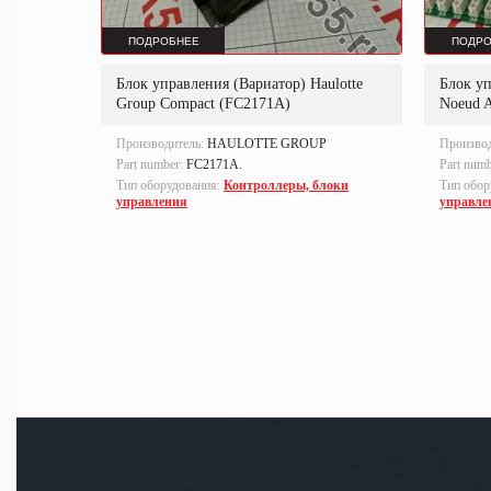
ПОДРОБНЕЕ
ПОДРО
Блок управления (Вариатор) Haulotte
Блок уп
Group Compact (FC2171A)
Noeud 
ION
Производитель:
HAULOTTE GROUP
Произво
Part number:
FC2171A.
Part num
локи
Тип оборудования:
Контроллеры, блоки
Тип обор
управления
управле