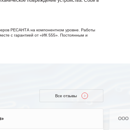
ханическое повреждение устройства.
Сбои в
ллеров РЕСАНТА на компонентном уровне. Работы
есте с гарантией от «ИК 555». Постоянным и
Все отзывы
л»
ООО 