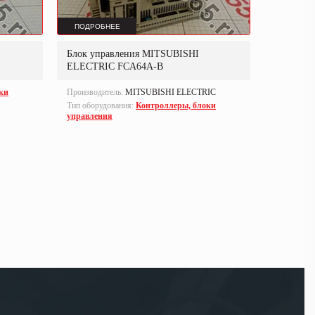
ПОДРОБНЕЕ
ПОДРОБ
Блок управления MITSUBISHI
Контрол
ELECTRIC FCA64A-B
ки
Производитель:
MITSUBISHI ELECTRIC
Производи
Тип оборудования:
Контроллеры, блоки
Тип оборуд
управления
управлен