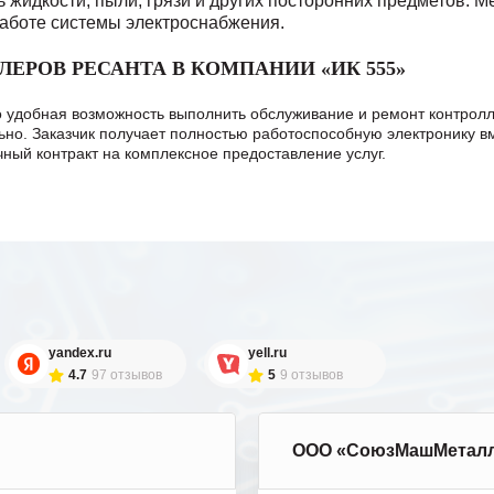
 жидкости, пыли, грязи и других посторонних предметов.
Ме
аботе системы электроснабжения.
ЕРОВ РЕСАНТА В КОМПАНИИ «ИК 555»
о удобная возможность выполнить обслуживание и ремонт контро
но. Заказчик получает полностью работоспособную электронику вм
ный контракт на комплексное предоставление услуг.
yandex.ru
yell.ru
4.7
97 отзывов
5
9 отзывов
ООО «СоюзМашМетал