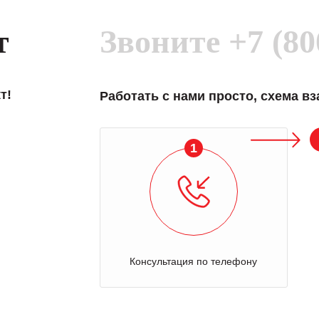
, готовность помочь в
ситуациях.
т
Звоните
+7 (80
им сложившиеся между
иями открытые и
партнерские отношения и
ем «Инженерной компании
т!
Работать с нами просто, схема в
т успеха и процветания.
1
Консультация по телефону