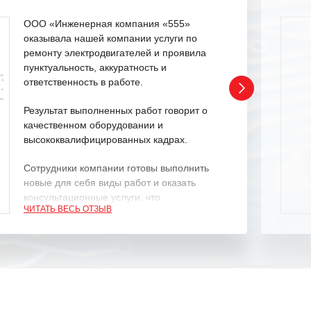
ООО «Инженерная компания «555»
оказывала нашей компании услуги по
ремонту электродвигателей и проявила
пунктуальность, аккуратность и
ответственность в работе.
Результат выполненных работ говорит о
качественном оборудовании и
высококвалифицированных кадрах.
Сотрудники компании готовы выполнить
новые для себя виды работ и оказать
консультационные услуги, что
ЧИТАТЬ ВЕСЬ ОТЗЫВ
характеризует их как профессионалов
своего дела.
Рекомендуем ООО «ИК «555» как
ответственного и надежного поставщика
услуг.