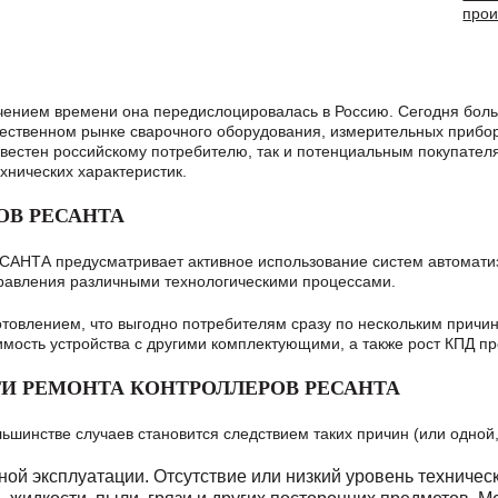
прои
ечением времени она передислоцировалась в Россию. Сегодня боль
ственном рынке сварочного оборудования, измерительных приборо
естен российскому потребителю, так и потенциальным покупателям
хнических характеристик.
ОВ РЕСАНТА
САНТА предусматривает активное использование систем автомати
правления различными технологическими процессами.
отовлением, что выгодно потребителям сразу по нескольким причи
имость устройства с другими комплектующими, а также рост КПД п
И РЕМОНТА КОНТРОЛЛЕРОВ РЕСАНТА
шинстве случаев становится следствием таких причин (или одной,
ьной эксплуатации.
Отсутствие или низкий уровень техничес