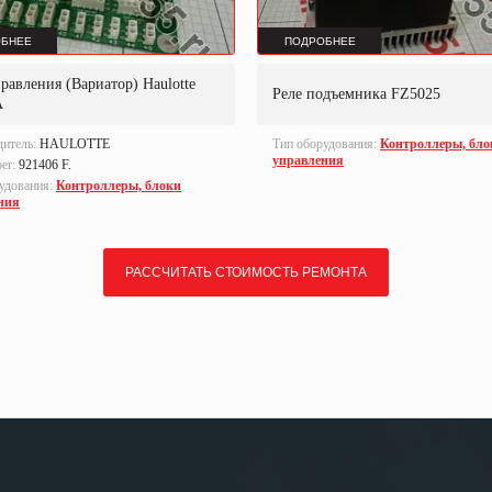
БНЕЕ
ПОДРОБНЕЕ
равления (Вариатор) Haulotte
Реле подъемника FZ5025
A
дитель:
HAULOTTE
Тип оборудования:
Контроллеры, бло
управления
ber:
921406 F.
удования:
Контроллеры, блоки
ния
РАССЧИТАТЬ СТОИМОСТЬ РЕМОНТА