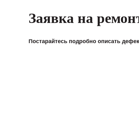
Вашей компании
самых сложных 
Заявка на ремон
Мы высоко цен
нашими компан
доверительные 
искренне жела
Постарайтесь подробно описать дефек
«555» долгих ле