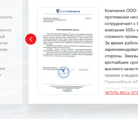
Компания ООО «
рность
протяжении нес
сотрудничает 
емонту
компания 555» 
ной
сложного промы
ески
За время работ
ении
зарекомендовал
стороны. Заказ
кротчайшие сро
ное
высокого качест
е
приема и выдачи
.
Гарантийные об
полном объеме
ЧИТАТЬ ВЕСЬ ОТ
Выражаем благ
специалистам з
оперативное ре
Особенно хочет
клиентоориенти