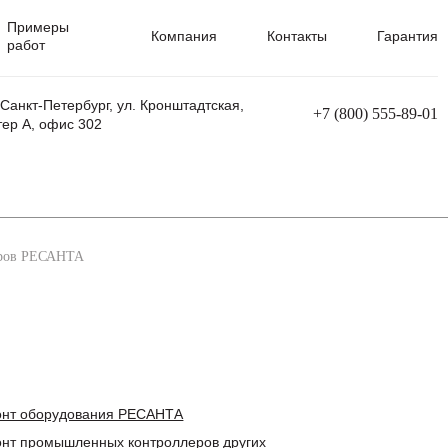
Примеры
Компания
Контакты
Гарантия
работ
 Санкт-Петербург, ул. Кронштадтская,
+7 (800) 555-89-01
тер А, офис 302
равления
Ремонт сварочных трансформаторов
Ремонт аппаратов плазменной резки
Ремонт сварочных полуавтоматов
Ремонт плазменных станков с ЧПУ
еров РЕСАНТА
онт оборудования РЕСАНТА
нт промышленных контроллеров других