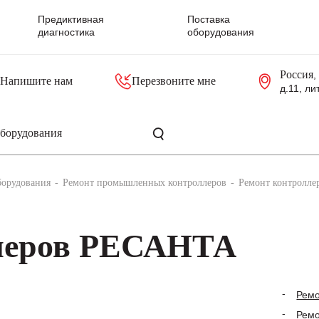
Предиктивная
Поставка
диагностика
оборудования
Россия
,
Напишите нам
Перезвоните мне
д.11, ли
резольверы
Контроллеры, блоки управления
Панели оператора, промышленные мониторы
Прочая промышленная электроника
Промышленные пульты уп
Серверные материнские платы
борудования
Ремонт промышленных контроллеров
Ремонт контролл
ллеров РЕСАНТА
Рем
Ремо