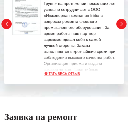
Групп» на протяжении нескольких лет
успешно сотрудничает с ООО
«Инженерная компания 555» в
вопросах ремонта сложного
промышленного оборудования. За
время работы наш партнер
зарекомендовал себя с самой
лучшей стороны. Заказы
выполняются в кротчайшие сроки при
соблюдении высокого качества работ.
Организация приема и выдачи
заказов четкая. Гарантийные
ЧИТАТЬ ВЕСЬ ОТЗЫВ
обязательства выполняются в
полном объеме.
Выражаем благодарность Вашим
специалистам за профессионализм и
оперативное решение поставленных
задач.
Заявка на ремонт
Особенно хочется отметить высокую