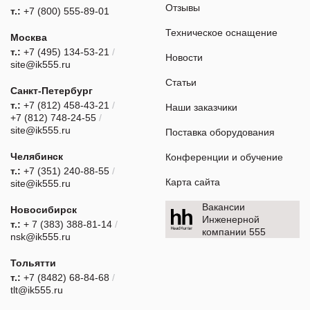
Отзывы
т.:
+7 (800) 555-89-01
Техническое оснащение
Москва
т.:
+7 (495) 134-53-21
/
Новости
site@ik555.ru
Статьи
Санкт-Петербург
т.:
+7 (812) 458-43-21
/
Наши заказчики
+7 (812) 748-24-55
/
site@ik555.ru
Поставка оборудования
Челябинск
Конференции и обучение
т.:
+7 (351) 240-88-55
/
Карта сайта
site@ik555.ru
Вакансии
Новосибирск
Инженерной
т.:
+ 7 (383) 388-81-14
/
компании 555
nsk@ik555.ru
Тольятти
т.:
+7 (8482) 68-84-68
/
tlt@ik555.ru