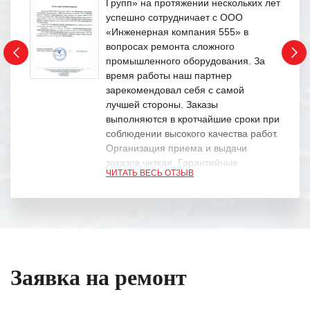
Групп» на протяжении нескольких лет
успешно сотрудничает с ООО
«Инженерная компания 555» в
вопросах ремонта сложного
промышленного оборудования. За
время работы наш партнер
зарекомендовал себя с самой
лучшей стороны. Заказы
выполняются в кротчайшие сроки при
соблюдении высокого качества работ.
Организация приема и выдачи
заказов четкая. Гарантийные
ЧИТАТЬ ВЕСЬ ОТЗЫВ
обязательства выполняются в
полном объеме.
Выражаем благодарность Вашим
специалистам за профессионализм и
оперативное решение поставленных
задач.
Заявка на ремонт
Особенно хочется отметить высокую
клиентоориентированность