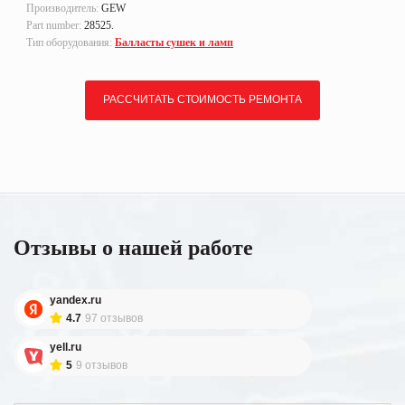
Производитель:
GEW
Part number:
28525.
Тип оборудования:
Балласты сушек и ламп
РАССЧИТАТЬ СТОИМОСТЬ РЕМОНТА
Отзывы о нашей работе
yandex.ru
4.7
97 отзывов
yell.ru
5
9 отзывов