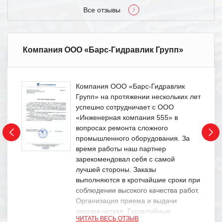
Все отзывы
Компания ООО «Барс-Гидравлик Групп»
Компания ООО «Барс-Гидравлик
Групп» на протяжении нескольких лет
успешно сотрудничает с ООО
«Инженерная компания 555» в
вопросах ремонта сложного
промышленного оборудования. За
время работы наш партнер
зарекомендовал себя с самой
лучшей стороны. Заказы
выполняются в кротчайшие сроки при
соблюдении высокого качества работ.
Организация приема и выдачи
заказов четкая. Гарантийные
ЧИТАТЬ ВЕСЬ ОТЗЫВ
обязательства выполняются в