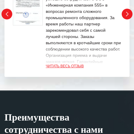
«Инженерная компания 555» в
вопросах ремонта сложного
промышленного оборудования. За
время работы наш партнер
зарекомендовал себя с самой
лучшей стороны. Заказы
выполняются в кротчайшие сроки при
соблюдении высокого качества работ.
Организация приема и выдачи
заказов четкая. Гарантийные
ЧИТАТЬ ВЕСЬ ОТЗЫВ
обязательства выполняются в
полном объеме.
Выражаем благодарность Вашим
специалистам за профессионализм и
оперативное решение поставленных
задач.
Преимущества
Особенно хочется отметить высокую
клиентоориентированность
сотрудничества с нами
персонала Вашей компании,