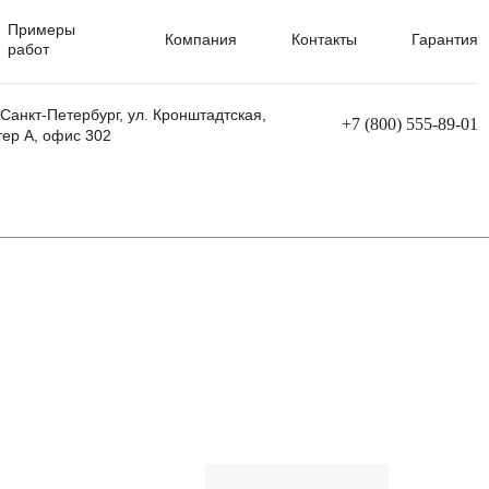
Примеры
Компания
Контакты
Гарантия
работ
 Санкт-Петербург, ул. Кронштадтская,
+7 (800) 555-89-01
тер А, офис 302
равления
Ремонт сварочных трансформаторов
Ремонт аппаратов плазменной резки
Ремонт сварочных полуавтоматов
Ремонт плазменных станков с ЧПУ