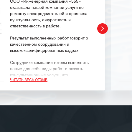
ООО «Инженерная компания «555»
оказывала нашей компании услуги по
ремонту электродвигателей и проявила
пунктуальность, аккуратность и
ответственность в работе.
Результат выполненных работ говорит о
качественном оборудовании и
высококвалифицированных кадрах.
Сотрудники компании готовы выполнить
новые для себя виды работ и оказать
консультационные услуги, что
ЧИТАТЬ ВЕСЬ ОТЗЫВ
характеризует их как профессионалов
своего дела.
Рекомендуем ООО «ИК «555» как
ответственного и надежного поставщика
услуг.