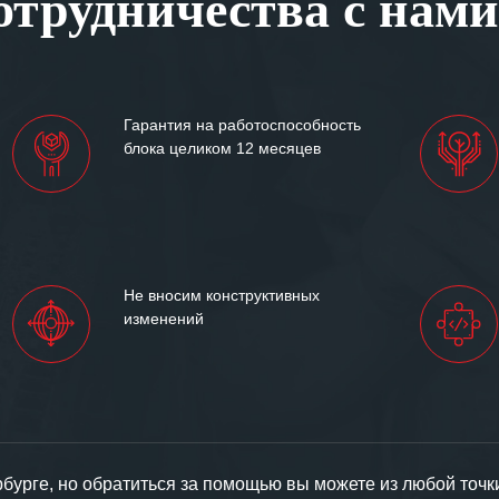
трудничества с нами
им сложившиеся между
иями открытые и
партнерские отношения и
ем «Инженерной компании
Гарантия на работоспособность
т успеха и процветания.
блока целиком 12 месяцев
Не вносим конструктивных
изменений
урге, но обратиться за помощью вы можете из любой точк