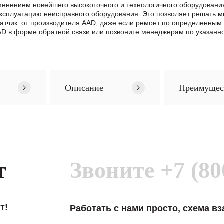
менением новейшего высокоточного и технологичного оборудован
эксплуатацию неисправного оборудования. Это позволяет решать м
 Датчик от производителя AAD, даже если ремонт по определенным
 в формe обратной связи или позвоните менеджерам по указанно
Описание
Преимущес
т
Звоните
+7 (80
т!
Работать с нами просто, схема в