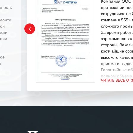
Компания ООО «
рность
протяжении нес
сотрудничает 
емонту
компания 555» 
ной
сложного промы
ески
За время работ
ении
зарекомендовал
стороны. Заказ
кротчайшие сро
ное
высокого качест
е
приема и выдачи
.
Гарантийные об
полном объеме
ЧИТАТЬ ВЕСЬ ОТ
Выражаем благ
специалистам з
оперативное ре
Особенно хочет
клиентоориенти
Вашей компании
самых сложных 