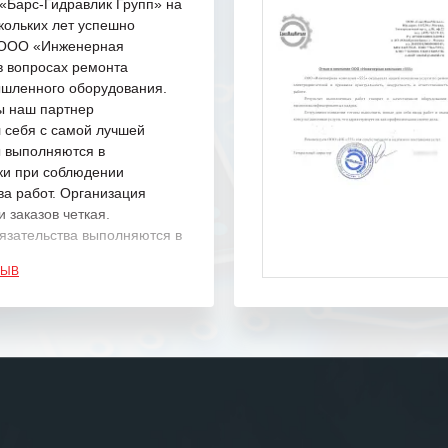
Барс-Гидравлик Групп» на
кольких лет успешно
с ООО «Инженерная
в вопросах ремонта
шленного оборудования.
ы наш партнер
 себя с самой лучшей
ы выполняются в
ки при соблюдении
ва работ. Организация
 заказов четкая.
язательства выполняются в
.
ЗЫВ
одарность Вашим
а профессионализм и
шение поставленных задач.
ся отметить высокую
рованность персонала
, готовность помочь в
ситуациях.