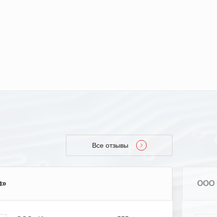
Все отзывы
л»
ООО 