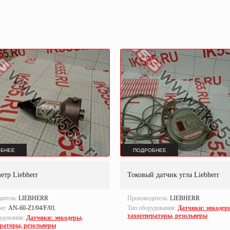
БНЕЕ
ПОДРОБНЕЕ
етр Liebherr
Токовый датчик угла Liebherr
дитель:
LIEBHERR
Производитель:
LIEBHERR
ber:
AN-60-Z1/04/F/01.
Тип оборудования:
Датчики: энкодер
тахогенераторы, резольверы
удования:
Датчики: энкодеры,
ераторы, резольверы