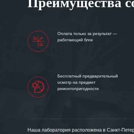
Преимущества со
Мы высоко цен
нашими компан
доверительные 
искренне жела
Оплата только за результат —
«555» долгих ле
работающий блок
Бесплатный предварительный
осмотр на предмет
ремонтопригодности
Наша лаборатория расположена в Санкт-Петерб