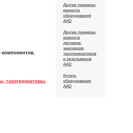
Другие примеры
ремонта
оборудования
AAD
Другие примеры
ремонта
датчиков:
энкодеров,
е компонентов,
тахогенераторов
и резольверов
AAD
Купить
оборудование
ы, тахогенераторы,
AAD