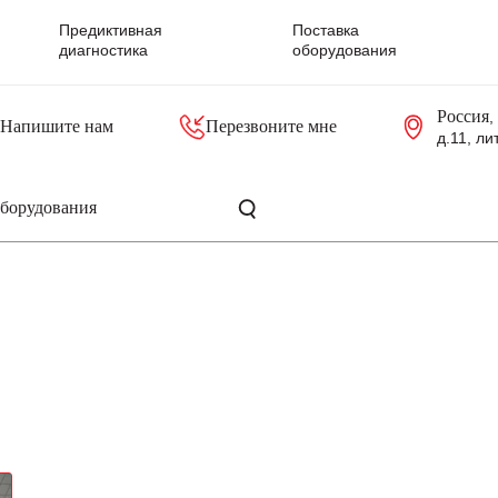
Предиктивная
Поставка
диагностика
оборудования
Россия
,
Напишите нам
Перезвоните мне
д.11, ли
резольверы
Контроллеры, блоки управления
Панели оператора, промышленные мониторы
Прочая промышленная электроника
Промышленные пульты уп
Серверные материнские платы