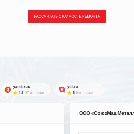
РАССЧИТАТЬ СТОИМОСТЬ РЕМОНТА
yandex.ru
yell.ru
4.7
97 отзывов
5
9 отзывов
ООО «СоюзМашМетал