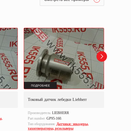
ПОДРОБНЕЕ
ПОДРОБ
Токовый датчик лебедки Liebherr
Энкодер M
Производитель:
LIEBHERR
Производи
ы,
Part number:
GP95-160.
Тип оборуд
тахогенер
Тип оборудования:
Датчики: энкодеры,
тахогенераторы, резольверы