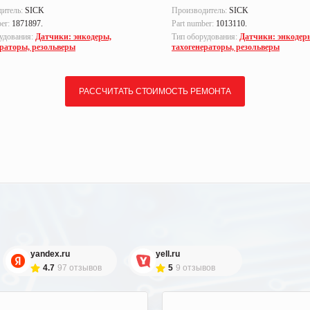
дитель:
SICK
Производитель:
SICK
ber:
1871897.
Part number:
1013110.
удования:
Датчики: энкодеры,
Тип оборудования:
Датчики: энкодер
ераторы, резольверы
тахогенераторы, резольверы
РАССЧИТАТЬ СТОИМОСТЬ РЕМОНТА
yandex.ru
yell.ru
4.7
97 отзывов
5
9 отзывов