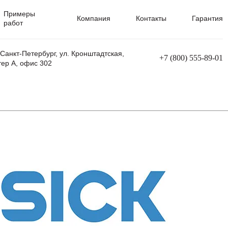
Примеры
Компания
Контакты
Гарантия
работ
 Санкт-Петербург, ул. Кронштадтская,
+7 (800) 555-89-01
тер А, офис 302
равления
Ремонт сварочных трансформаторов
Ремонт аппаратов плазменной резки
Ремонт сварочных полуавтоматов
Ремонт плазменных станков с ЧПУ