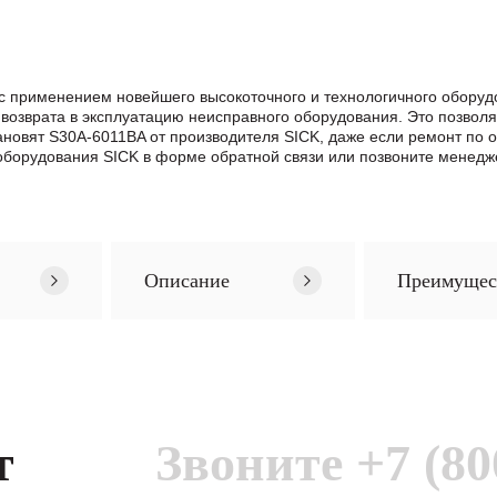
с применением новейшего высокоточного и технологичного обору
возврата в эксплуатацию неисправного оборудования. Это позвол
становят S30A-6011BA от производителя SICK, даже если ремонт п
борудования SICK в формe обратной связи или позвоните менедже
Описание
Преимущес
т
Звоните
+7 (80