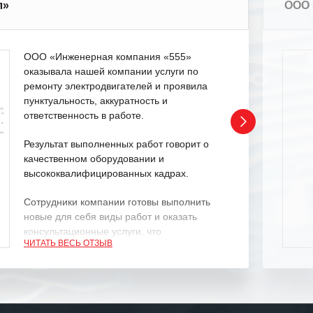
л»
ООО 
ООО «Инженерная компания «555»
оказывала нашей компании услуги по
ремонту электродвигателей и проявила
пунктуальность, аккуратность и
ответственность в работе.
Результат выполненных работ говорит о
качественном оборудовании и
высококвалифицированных кадрах.
Сотрудники компании готовы выполнить
новые для себя виды работ и оказать
консультационные услуги, что
ЧИТАТЬ ВЕСЬ ОТЗЫВ
характеризует их как профессионалов
своего дела.
Рекомендуем ООО «ИК «555» как
ответственного и надежного поставщика