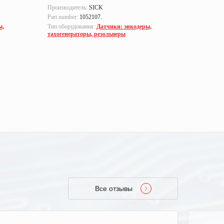
Производитель:
SICK
Производи
Part number:
1052107.
Тип оборуд
тахогенер
ы,
Тип оборудования:
Датчики: энкодеры,
тахогенераторы, резольверы
Все отзывы