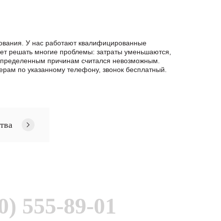
дования. У нас работают квалифицированные
яет решать многие проблемы: затраты уменьшаются,
о определенным причинам считался невозможным.
рам по указанному телефону, звонок бесплатный.
тва
0) 555-89-01