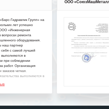
ООО «СоюзМашМетал
Барс-Гидравлик Групп» на
кольких лет успешно
с ООО «Инженерная
в вопросах ремонта
шленного оборудования.
ы наш партнер
 себя с самой лучшей
ы выполняются в
ки при соблюдении
ва работ. Организация
 заказов четкая.
язательства выполняются в
.
ЗЫВ
одарность Вашим
а профессионализм и
шение поставленных задач.