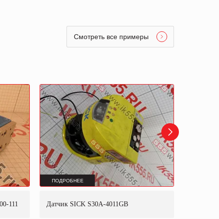
Смотреть все примеры
ПОДРОБНЕЕ
ПОДРОБ
00-111
Датчик SICK S30A-4011GB
Энкодер