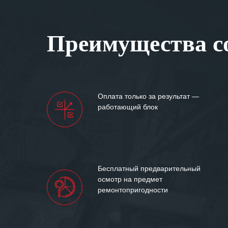
Особенно хочет
клиентоориенти
Вашей компании
Преимущества со
самых сложных 
Мы высоко цен
нашими компан
доверительные 
искренне жела
Оплата только за результат —
«555» долгих ле
работающий блок
Бесплатный предварительный
осмотр на предмет
ремонтопригодности