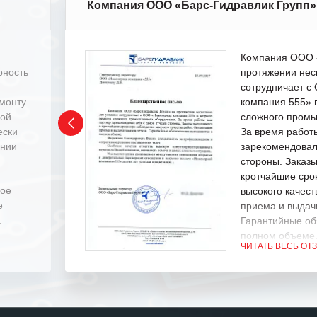
Компания ООО «Барс-Гидравлик Групп»
Компания ООО «
рность
протяжении нес
сотрудничает 
емонту
компания 555» 
ной
сложного промы
ески
За время работ
ении
зарекомендовал
стороны. Заказ
кротчайшие сро
ное
высокого качест
е
приема и выдачи
.
Гарантийные об
полном объеме
ЧИТАТЬ ВЕСЬ ОТ
Выражаем благ
специалистам з
оперативное ре