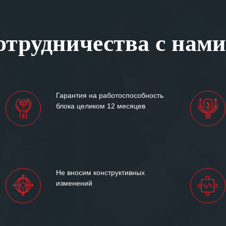
ся отметить высокую
рованность персонала
, готовность помочь в
трудничества с нами
ситуациях.
им сложившиеся между
иями открытые и
партнерские отношения и
ем «Инженерной компании
Гарантия на работоспособность
т успеха и процветания.
блока целиком 12 месяцев
Не вносим конструктивных
изменений