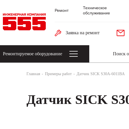
Техническое
Ремонт
обслуживание
Заявка на ремонт
Ремонтируемое оборудование
Датчики: энкодеры, тахогенераторы, 
Главная
Примеры работ
Датчик SICK S30A-6011BA
Датчик SICK S3