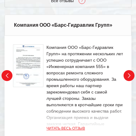
Все отзывы
Компания ООО «Барс-Гидравлик Групп»
Компания ООО «Барс-Гидравлик
Групп» на протяжении нескольких лет
успешно сотрудничает с ООО
«Инженерная компания 555» в
вопросах ремонта сложного
промышленного оборудования. За
время работы наш партнер
зарекомендовал себя с самой
лучшей стороны. Заказы
выполняются в кротчайшие сроки при
соблюдении высокого качества работ.
Организация приема и выдачи
заказов четкая. Гарантийные
ЧИТАТЬ ВЕСЬ ОТЗЫВ
обязательства выполняются в