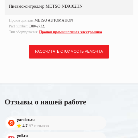
Пневмоконтроллер METSO ND9102HN
Производитель:
METSO AUTOMATION
Part number:
С0042732.
Тип оборудования:
Прочая промышленная электроника
РАССЧИТАТЬ СТОИМОСТЬ РЕМОНТА
Отзывы о нашей работе
yandex.ru
4.7
97 отзывов
yell.ru