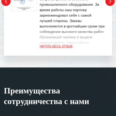
промышленного оборудования. За
время работы наш партнер
зарекомендовал себя с самой
лучшей стороны. Заказы
выполняются в кротчайшие сроки при
соблюдении высокого качества работ.
Организация приема и выдачи
заказов четкая. Гарантийные
ЧИТАТЬ ВЕСЬ ОТЗЫВ
обязательства выполняются в
полном объеме.
Выражаем благодарность Вашим
специалистам за профессионализм и
оперативное решение поставленных
задач.
Преимущества
Особенно хочется отметить высокую
клиентоориентированность
сотрудничества с нами
персонала Вашей компании,
готовность помочь в самых сложных
ситуациях.