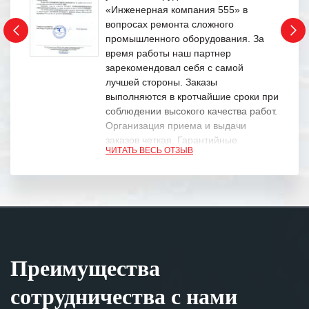
«Инженерная компания 555» в
вопросах ремонта сложного
промышленного оборудования. За
время работы наш партнер
зарекомендовал себя с самой
лучшей стороны. Заказы
выполняются в кротчайшие сроки при
соблюдении высокого качества работ.
Организация приема и выдачи
заказов четкая. Гарантийные
ЧИТАТЬ ВЕСЬ ОТЗЫВ
обязательства выполняются в
полном объеме.
Выражаем благодарность Вашим
специалистам за профессионализм и
оперативное решение поставленных
задач.
Преимущества
Особенно хочется отметить высокую
клиентоориентированность
сотрудничества с нами
персонала Вашей компании,