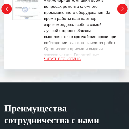
«Инженерная компания 555» в
вопросах ремонта сложного
промышленного оборудования. За
время работы наш партнер
зарекомендовал себя с самой
лучшей стороны. Заказы
выполняются в кротчайшие сроки при
соблюдении высокого качества работ.
Организация приема и выдачи
заказов четкая. Гарантийные
ЧИТАТЬ ВЕСЬ ОТЗЫВ
обязательства выполняются в
полном объеме.
Выражаем благодарность Вашим
специалистам за профессионализм и
оперативное решение поставленных
задач.
Преимущества
Особенно хочется отметить высокую
клиентоориентированность
сотрудничества с нами
персонала Вашей компании,
готовность помочь в самых сложных