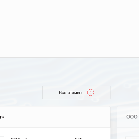
Все отзывы
л»
ООО 