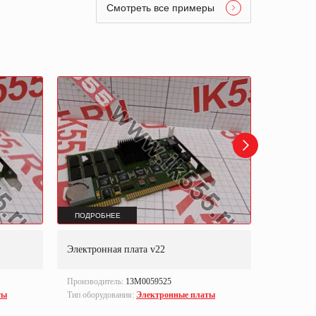
Смотреть все примеры
ПОДРОБНЕЕ
ПОДРОБ
Электронная плата v22
Электрон
Производитель:
13M0059525
Производи
ты
Тип оборудования:
Электронные платы
Тип оборуд