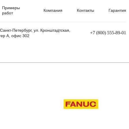
Примеры
Компания
Контакты
Гарантия
работ
 Санкт-Петербург, ул. Кронштадтская,
+7 (800) 555-89-01
тер А, офис 302
равления
Ремонт сварочных трансформаторов
Ремонт аппаратов плазменной резки
Ремонт сварочных полуавтоматов
Ремонт плазменных станков с ЧПУ