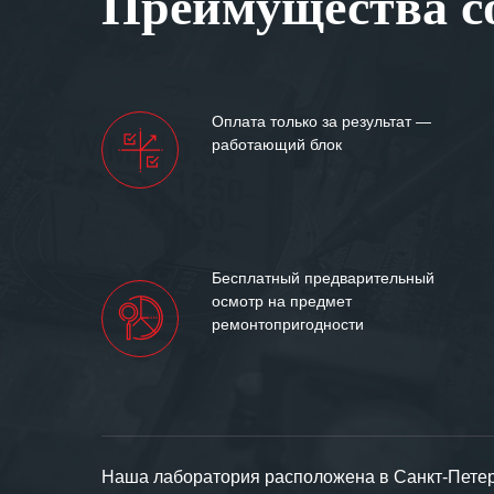
Преимущества со
Мы высоко цен
нашими компан
доверительные 
искренне жела
Оплата только за результат —
«555» долгих ле
работающий блок
Бесплатный предварительный
осмотр на предмет
ремонтопригодности
Наша лаборатория расположена в Санкт-Петерб