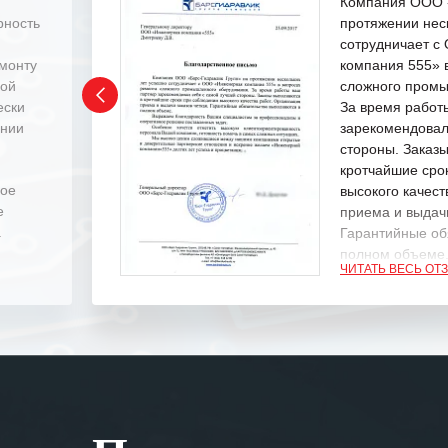
Компания ООО «
рность
протяжении нес
сотрудничает 
емонту
компания 555» 
ной
сложного промы
ески
За время работ
ении
зарекомендовал
стороны. Заказ
кротчайшие сро
ное
высокого качест
е
приема и выдачи
.
Гарантийные об
полном объеме
ЧИТАТЬ ВЕСЬ ОТ
Выражаем благ
специалистам з
оперативное ре
Особенно хочет
клиентоориенти
Вашей компании
самых сложных 