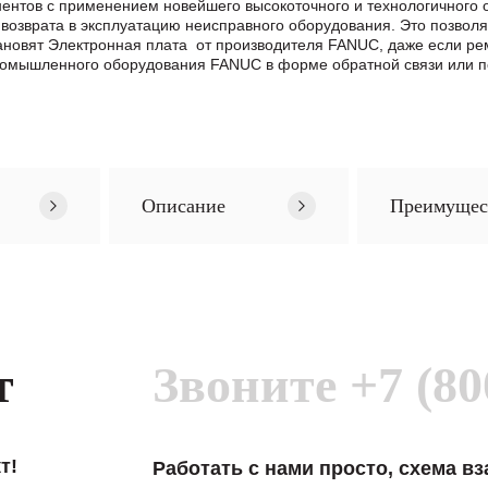
ентов с применением новейшего высокоточного и технологичного
возврата в эксплуатацию неисправного оборудования. Это позвол
становят Электронная плата от производителя FANUC, даже если р
ромышленного оборудования FANUC в формe обратной связи или п
Описание
Преимущес
т
Звоните
+7 (80
т!
Работать с нами просто, схема в