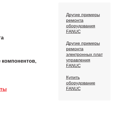
Другие примеры
ремонта
оборудования
FANUC
та
Другие примеры
ремонта
электронных плат
управления
е компонентов,
FANUC
Купить
оборудование
FANUC
аты