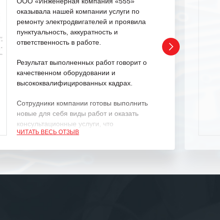
ООО «Инженерная компания «555»
оказывала нашей компании услуги по
ремонту электродвигателей и проявила
пунктуальность, аккуратность и
ответственность в работе.
Результат выполненных работ говорит о
качественном оборудовании и
высококвалифицированных кадрах.
Сотрудники компании готовы выполнить
новые для себя виды работ и оказать
консультационные услуги, что
ЧИТАТЬ ВЕСЬ ОТЗЫВ
характеризует их как профессионалов
своего дела.
Рекомендуем ООО «ИК «555» как
ответственного и надежного поставщика
услуг.