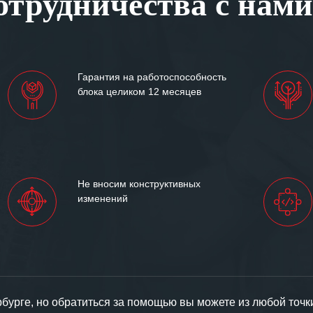
трудничества с нами
им сложившиеся между
иями открытые и
партнерские отношения и
ем «Инженерной компании
Гарантия на работоспособность
т успеха и процветания.
блока целиком 12 месяцев
Не вносим конструктивных
изменений
урге, но обратиться за помощью вы можете из любой точк