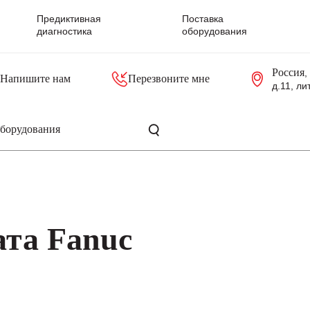
Предиктивная
Поставка
диагностика
оборудования
Россия
,
Напишите нам
Перезвоните мне
д.11, ли
резольверы
Контроллеры, блоки управления
Панели оператора, промышленные мониторы
Прочая промышленная электроника
Промышленные пульты уп
Серверные материнские платы
ата Fanuc