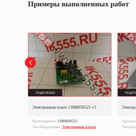
Примеры выполненных работ
ПОДРОБНЕЕ
ПОДРО
B-2201-
Электронная плата 13M0059525 v5
Электро
Производитель:
13M0059525
Произво
Тип оборудования:
Электронные платы
Тип обор
латы