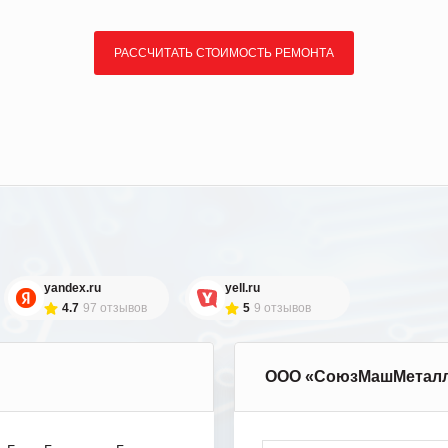
РАССЧИТАТЬ СТОИМОСТЬ РЕМОНТА
yandex.ru
yell.ru
4.7
97 отзывов
5
9 отзывов
ООО «СоюзМашМетал