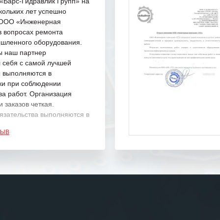
Барс-Гидравлик Групп» на
кольких лет успешно
с ООО «Инженерная
в вопросах ремонта
шленного оборудования.
ы наш партнер
 себя с самой лучшей
ы выполняются в
ки при соблюдении
ва работ. Организация
 заказов четкая.
язательства выполняются в
.
ЗЫВ
одарность Вашим
а профессионализм и
шение поставленных задач.
ся отметить высокую
рованность персонала
, готовность помочь в
ситуациях.