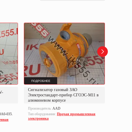
ПОДРОБНЕЕ
ПОДРОБ
Сигнализатор газовый ЗАО
Сигнализ
V-
Электростандарт-прибор СГОЭС-М11 в
"Электро
алюминевом корпусе
в нержав
Производитель:
AAD
Производи
ПРИБОР
A0-035.
Тип оборудования:
Прочая промышленная
электроника
Тип оборуд
енная
электрони