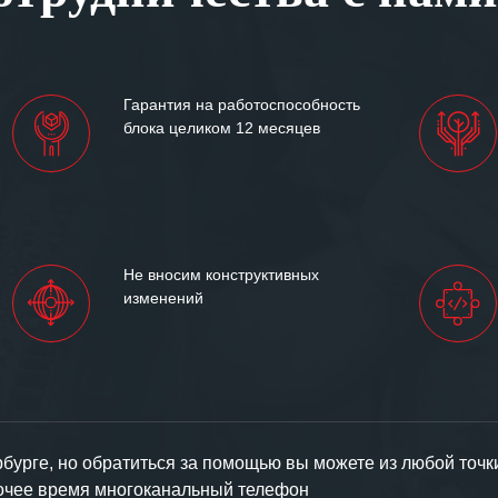
им сложившиеся между
иями открытые и
партнерские отношения и
ем «Инженерной компании
Гарантия на работоспособность
т успеха и процветания.
блока целиком 12 месяцев
Не вносим конструктивных
изменений
урге, но обратиться за помощью вы можете из любой точк
бочее время многоканальный телефон