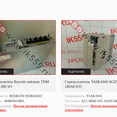
БНЕЕ
ПОДРОБНЕЕ
илитель Rexroth indramat TDM
Сервоусилитель YASKAWA SGD
0-300-W1
180A0-035
дитель:
REXROTH INDRAMAT
Производитель:
YASKAWA
ber:
00494583 0001.
Part number:
KCC-REM-YEC-SGDV180
удования:
Прочая промышленная
Тип оборудования:
Прочая промышл
ника
электроника