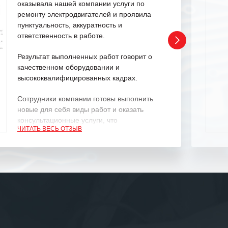
оказывала нашей компании услуги по
ремонту электродвигателей и проявила
пунктуальность, аккуратность и
ответственность в работе.
Результат выполненных работ говорит о
качественном оборудовании и
высококвалифицированных кадрах.
Сотрудники компании готовы выполнить
новые для себя виды работ и оказать
консультационные услуги, что
ЧИТАТЬ ВЕСЬ ОТЗЫВ
характеризует их как профессионалов
своего дела.
Рекомендуем ООО «ИК «555» как
ответственного и надежного поставщика
услуг.