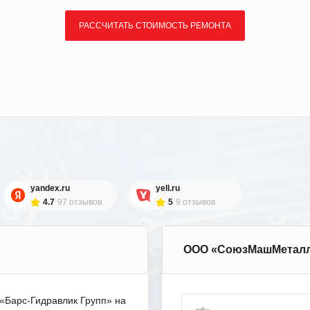
РАССЧИТАТЬ СТОИМОСТЬ РЕМОНТА
yandex.ru
yell.ru
4.7
97 отзывов
5
9 отзывов
ООО «СоюзМашМетал
Барс-Гидравлик Групп» на