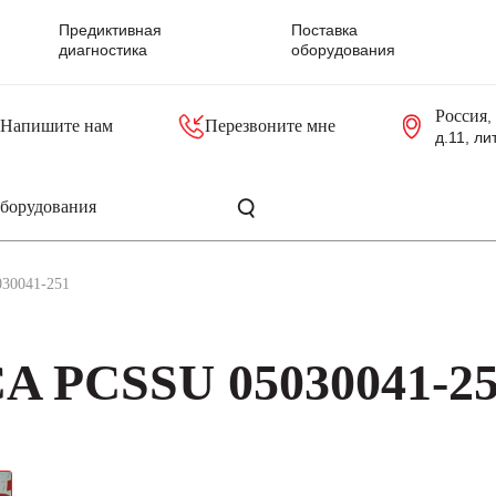
Предиктивная
Поставка
диагностика
оборудования
Россия
,
Напишите нам
Перезвоните мне
д.11, ли
резольверы
Контроллеры, блоки управления
Панели оператора, промышленные мониторы
Прочая промышленная электроника
Промышленные пульты уп
Серверные материнские платы
30041-251
A PCSSU 05030041-2