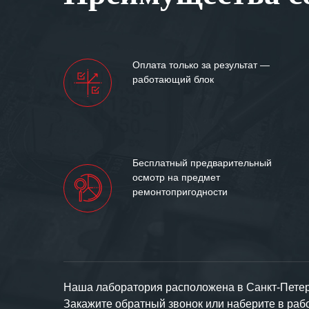
Мы высоко цен
нашими компан
доверительные 
искренне жела
Оплата только за результат —
«555» долгих ле
работающий блок
Бесплатный предварительный
осмотр на предмет
ремонтопригодности
Наша лаборатория расположена в Санкт-Петерб
Закажите обратный звонок или наберите в ра