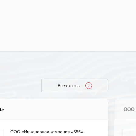
Все отзывы
л»
ООО 
ООО «Инженерная компания «555»