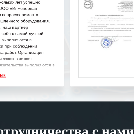
кольких лет успешно
с ООО «Инженерная
в вопросах ремонта
шленного оборудования.
ы наш партнер
 себя с самой лучшей
ы выполняются в
ки при соблюдении
ва работ. Организация
 заказов четкая.
язательства выполняются в
.
ЗЫВ
одарность Вашим
а профессионализм и
шение поставленных задач.
ся отметить высокую
рованность персонала
, готовность помочь в
трудничества с нами
ситуациях.