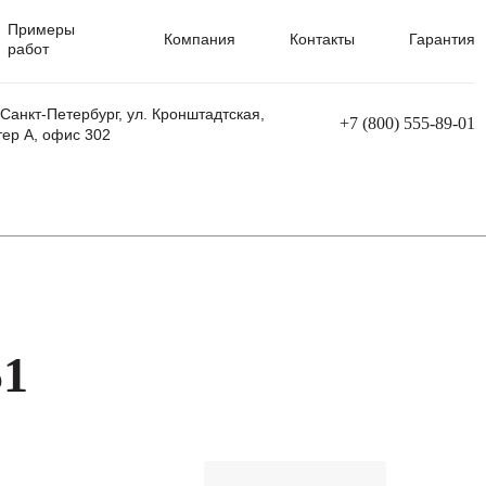
Примеры
Компания
Контакты
Гарантия
работ
 Санкт-Петербург, ул. Кронштадтская,
+7 (800) 555-89-01
тер А, офис 302
равления
Ремонт сварочных трансформаторов
Ремонт аппаратов плазменной резки
Ремонт сварочных полуавтоматов
Ремонт плазменных станков с ЧПУ
51