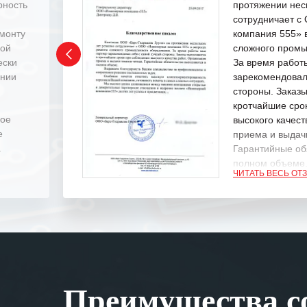
рность
протяжении нес
сотрудничает 
емонту
компания 555» 
ной
сложного промы
ески
За время работ
ении
зарекомендовал
стороны. Заказ
кротчайшие сро
ное
высокого качест
е
приема и выдачи
.
Гарантийные об
полном объеме
ЧИТАТЬ ВЕСЬ ОТ
Выражаем благ
специалистам з
оперативное ре
Особенно хочет
клиентоориенти
Вашей компании
Преимущества со
самых сложных 