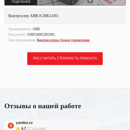
ПОДРОБНЕЕ
Контроллер ABB ICMK14N1
Производитель:
ABB
Part number:
1SBP260052R1001.
Тип оборудования:
Контроллеры, блоки управления
РАССЧИТАТЬ СТОИМОСТЬ РЕМОНТА
Отзывы о нашей работе
yandex.ru
4.7
97 отзывов