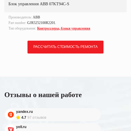
Блок управления ABB 07KT94C-S
Производитель:
ABB
Part number:
GJR5252100R2201.
Тип оборудования:
Контроллеры, блоки управления
РАССЧИТАТЬ СТОИМОСТЬ РЕМОНТА
Отзывы о нашей работе
yandex.ru
4.7
97 отзывов
yell.ru